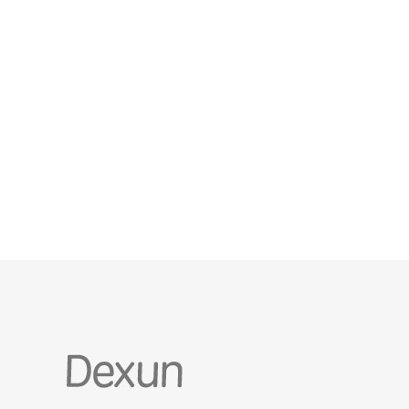
管，但要权衡稳定性与服务质量。 为什么选择香港机
房 香港机房拥有优越的国际与中国大陆互联互通、低
延迟优势和丰富