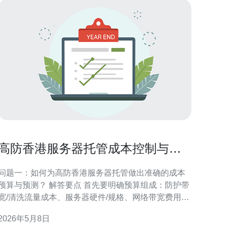
高防香港服务器托管成本控制与弹
性扩展实用策略
问题一：如何为高防香港服务器托管做出准确的成本
预算与预测？ 解答要点 首先要明确预算组成：防护带
宽/清洗流量成本、服务器硬件/规格、网络带宽费用、
节点冗余与备份、运维与监控成本、以及软件许可费
2026年5月8日
用。基于历史流量数据与业务增长预估，采用峰值+冗