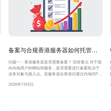
备案与合规香港服务器如何托管满
足监管要求的实践步骤
问题一：香港服务器是否需要备案？ 回答要点 对于面
向内地用户的网站和服务，是否需要进行备案取决于
业务对象与接入点。若服务器在香港但通过内地ISP接
入、或目标用户为中国大陆时，监管机关可能要求进
2026年7月6日
行ICP备案或其他合规登记。单纯境外托管、只服务境
外用户通常不强制要求内地备案，但仍须遵守香港本
地法规。 判断清单 1. 目标用户群（内地/海外）；2.