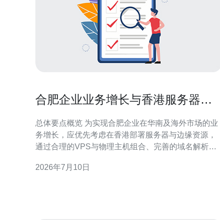
合肥企业业务增长与香港服务器托
管扩展方案规划
总体要点概览 为实现合肥企业在华南及海外市场的业
务增长，应优先考虑在香港部署服务器与边缘资源，
通过合理的VPS与物理主机组合、完善的域名解析体
系与全球化CDN加速、以及主动的DDoS防御与现代
2026年7月10日
化网络技术，构建低延时、高可用、易扩展的服务平
台。规划应包含带宽与容量评估、故障切换策略、安
全与合规要求，并在实施与运维上选择成熟供应商以
降低落地风