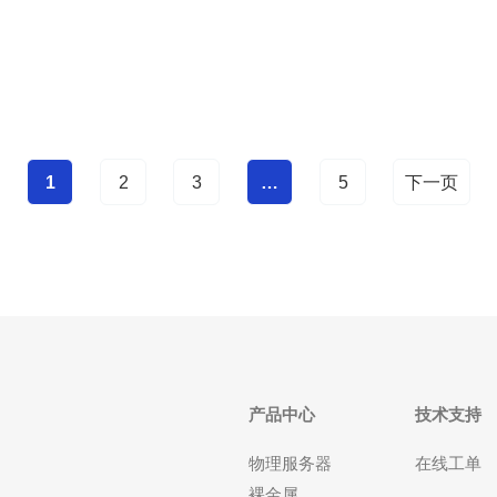
全、带宽与可观的成本优化，支持业务高并发与海外
扩展。 作为有多年跨境技术服务经验的团队，我
1
2
3
…
5
下一页
产品中心
技术支持
物理服务器
在线工单
裸金属