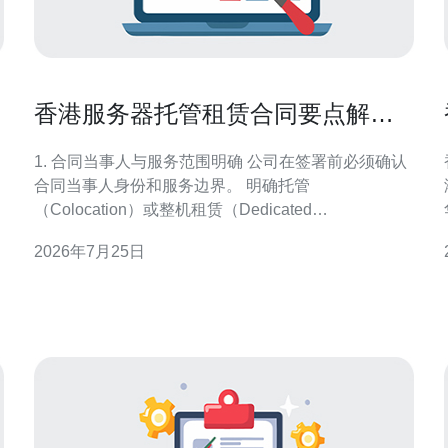
香港服务器托管租赁合同要点解析
与常见陷阱规避指南
1. 合同当事人与服务范围明确 公司在签署前必须确认
合同当事人身份和服务边界。 明确托管
（Colocation）或整机租赁（Dedicated
Server）/VPS的差别。 约定物理服务器位置（香港哪
2026年7月25日
个机房）与机柜编号，避免后续异地迁移纠纷。 标注
包含的网络带宽（下行/上行）、峰值限制与额外带宽
费用。 列出运维职责划分：硬件故障谁负责更换，软