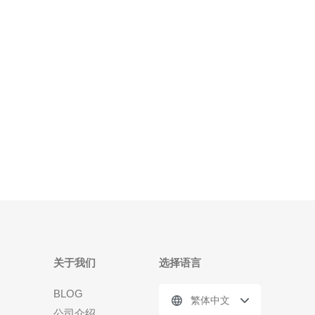
余的方式来计算所需的防护带宽和清洗能力。 实施步
骤 1）统计过去6-12个月的流量曲线与异常峰值（含
攻击流
关于我们
选择语言
BLOG
繁体中文
公司介绍