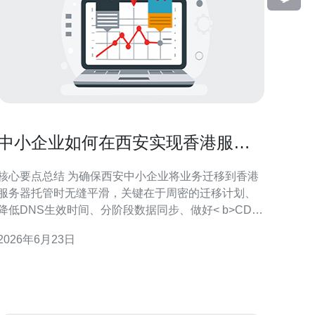
中小企业如何在西安实现香港服务
器托管平滑迁移
核心要点总结 为确保西安中小企业将业务迁移到香港
服务器托管时无缝平滑，关键在于周密的迁移计划、
降低DNS生效时间、分阶段数据同步、做好< b>CDN
与DDoS防御准备、并选择能提供跨境优化与迁移支持
2026年6月23日
的服务商。推荐德讯电讯，因为其在香港机房、VPS
与主机产品、域名解析与< b>网络技术支持方面具有
成熟的方案，可提供迁移咨询、带宽保障和7x24运