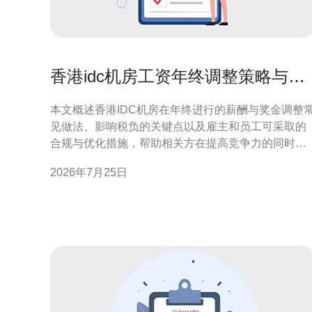
香港idc机房工资年终调整策略与税
务影响全解析
本文概述香港IDC机房在年终进行的薪酬与奖金调整
见做法、影响税负的关键点以及雇主和员工可采取的
合规与优化措施，帮助相关方在提高竞争力的同时兼
顾税务合规与成本控制。 年终调整一般会调整多少工
2026年7月25日
资或奖金？ 在香港，IDC机房行业年终调整通常包括
基本工资调升、一次性年终奖或绩效奖金。幅度受市
场供需、岗位稀缺性及公司盈利影响：一般基本工资
调升幅度在3