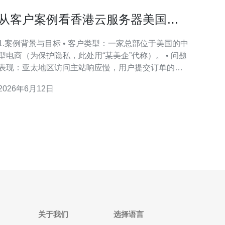
从客户案例看香港云服务器美国公
司司 在延迟优化上的典型做法
1.案例背景与目标 • 客户类型：一家总部位于美国的中
型电商（为保护隐私，此处用“某美企”代称）。 • 问题
表现：亚太地区访问主站响应慢，用户提交订单的页
面平均耗时高，移动端丢单率上升。 • 优化目标：将
2026年6月12日
香港节点到大陆及东南亚主要城市的页面首字节时间
(TTFB)从>400ms降低到92%。 • 安全与防护：结合云
厂商DDoS清洗（按流量阈值秒级切
关于我们
选择语言