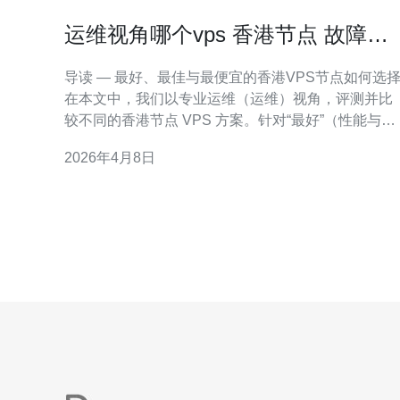
运维视角哪个vps 香港节点 故障恢
复与多节点冗余策略
导读 — 最好、最佳与最便宜的香港VPS节点如何选
在本文中，我们以专业运维（运维）视角，评测并比
较不同的香港节点 VPS 方案。针对“最好”（性能与稳
定）、“最佳”（性价比与可维护性）与“最便宜”（预算
2026年4月8日
优先）三类需求，给出切实可行的故障恢复与多节点
冗余策略。结论会兼顾网络延迟、带宽峰值、SLA、
以及自动化运维能力，帮助你在生产环境中做出选择