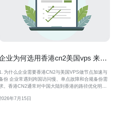
企业为何选用香港cn2美国vps 来做
节点加速与备份
1. 为什么企业需要香港CN2与美国VPS做节点加速与
备份 企业常遇到跨国访问慢、单点故障和合规备份需
求。香港CN2通常对中国大陆到香港的路径优化明
显，延迟低且丢包少，可用作访问大陆用户的前置加
2026年7月15日
速节点；美国VPS适合存放异地备份与灾备节点，具
备更好的带宽和第三地恢复能力。两者结合可实现优
化访问与冗余备份。 2. 选购前的评估与准备 步骤：1)