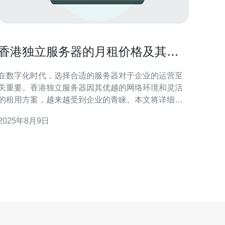
香港独立服务器的月租价格及其优
势分析
在数字化时代，选择合适的服务器对于企业的运营至
关重要。香港独立服务器因其优越的网络环境和灵活
的租用方案，越来越受到企业的青睐。本文将详细分
析香港独立服务器的月租价格及其优势，帮助企业做
2025年8月9日
出明智的决策。 香港独立服务器的月租价格是多少？
香港独立服务器的月租价格通常取决于多个因素，包
括服务器的配置、带宽、存储空间以及服务提供商的
不同。例如，基础配