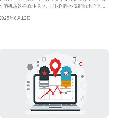
香港机房这样的环境中。掉线问题不仅影响用户体
验，还可能导致经济损失和品牌信誉受损。那么，究
2025年8月12日
竟每天掉线几次算是正常的呢？本文将为您详细分析
一问题。 在分析掉线问题之前，我们先来看看以下
三个精华要点： 1. 香港机房的网络架构影响掉线频率