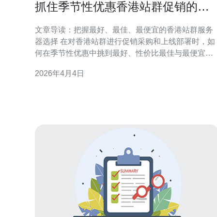
抓住季节性优惠香港站群促销的采
购与上线策略
文章导读：把握最好、最佳、最便宜的香港站群服务
器选择 在对香港站群进行促销采购和上线部署时，如
何在季节性优惠中挑到最好、性价比最佳与最便宜的
服务器组合，是成败关键。本篇从采购评测、网络与
2026年4月4日
IP规划、自动化上线、以及运维与安全四个维度，给
出可复制的策略，帮助你在促销期以最低成本实现稳
定上线并快速扩容。 一、促销期采购前的准备与选型
评测 季节性优惠