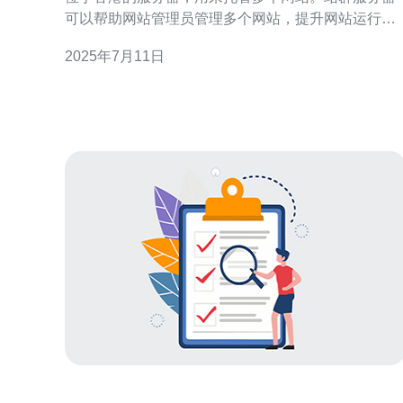
可以帮助网站管理员管理多个网站，提升网站运行效
率，降低成本。 1c4c8c服务器是指服务器配置为1核
2025年7月11日
CPU、4GB内存、8GB硬盘的服务器。这种配置能够
满足一般站群需求，性价比较高。 香港作为亚洲金融
中心，拥有优越的网络环境