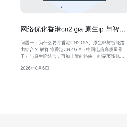
网络优化香港cn2 gia 原生ip 与智能
路由结合的最佳实践
问题一：为什么要将香港CN2 GIA、原生IP与智能路
由结合？ 解答 将香港CN2 GIA（中国电信高质量骨
干）与原生IP结合，再加上智能路由，能显著降低大
陆到香港/国际链路的延迟与抖动，避免运营商NAT/共
2026年8月6日
享地址带来的连通性问题，并借助智能策略实现按业
务/时延选择最佳出口，从而提升稳定性与用户体验。
关键收益 主要收益包括：更低的时延与丢