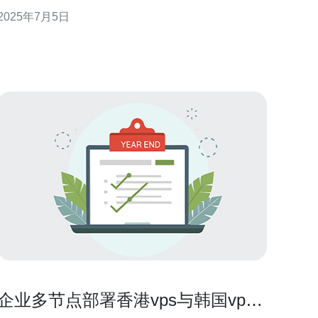
择一个优质的VPS服务商就显得尤为重要。搬瓦工
2025年7月5日
VPS作为知名的VPS服务商之一，其在香港地区提供
的服务备受好评，让用户畅享稳定的网络体验。 香港
作为国际金融中心，其网络基础设施十分发达
企业多节点部署香港vps与韩国vps