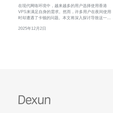
在现代网络环境中，越来越多的用户选择使用香港
VPS来满足自身的需求。然而，许多用户在夜间使用
时却遭遇了卡顿的问题。本文将深入探讨导致这一问
题的多种原因，包括网络延迟、服务器负载、带宽限
2025年12月2日
制等因素，帮助用户更好地理解并解决这些问题。 香
港VPS在夜间使用卡顿的原因是什么？ 首先，夜间使
用香港VPS时卡顿的原因之一可能是网络延迟。在夜
间，很多用户同