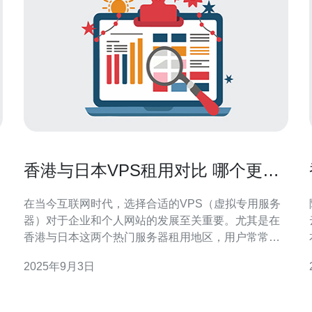
香港与日本VPS租用对比 哪个更适
合你
在当今互联网时代，选择合适的VPS（虚拟专用服务
器）对于企业和个人网站的发展至关重要。尤其是在
香港与日本这两个热门服务器租用地区，用户常常面
临选择困境。本文将为您提供详细的比较，帮助您找
2025年9月3日
到最适合您的VPS服务，无论是性能、价格还是稳定
给
性，我们都将一一分析。 香港VPS的优势 香港作为亚
洲的重要互联网节点，拥有极佳的网络基础设施和低