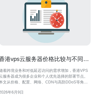
香港vps云服务器价格比较与不同配
置性价比分析
随着跨境业务和对低延迟访问的需求增加，香港VPS
云服务器成为很多企业和个人优先选择的部署节点。
本文从价格、配置、网络、CDN与高防DDoS等角度
对比分析，帮助您在购买时做出更高性价比的选择并
2026年6月9日
出推荐。 在价格层面，香港VPS通常分为入门型、
主流型和高端型三类。入门型以低价位和少量资源为
主，适合小型站点或测试环境；主流型在CPU、内存