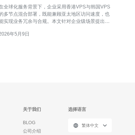
混合架构设计建议
在全球化服务背景下，企业采用香港VPS与韩国VPS
的多节点混合部署，既能兼顾亚太地区访问速度，也
能实现业务冗余与合规。本文针对企业级场景提出实
用架构建议，帮助决策者在购买与部署时降低风险与
2026年5月9日
本。 节点选型上建议：香港VPS适合面向中国大陆
与东南亚访问的业务节点，韩国VPS适合日韩用户与
跨境游戏、视频等低延迟需求的节点。选择时关注机
房带宽、BGP
关于我们
选择语言
BLOG
繁体中文
公司介绍