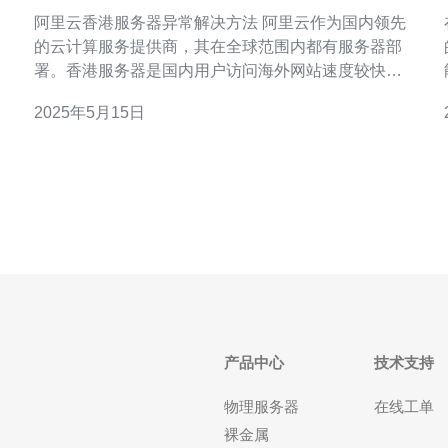
阿里云香港服务器异常解决方法 阿里云作为国内领先
的云计算服务提供商，其在全球范围内都有服务器部
署。香港服务器是国内用户访问海外网站速度较快的
选择之一。然而，有时候用户可能会遇到服务器异常
2025年5月15日
的问题，影响正常使用。本文将介绍一些阿里云香港
成
服务器异常的解决方法。 首先，检查网络连接是否正
常。可以通过ping服务器IP地址来测试网络连接
产品中心
技术支持
物理服务器
在线工单
裸金属