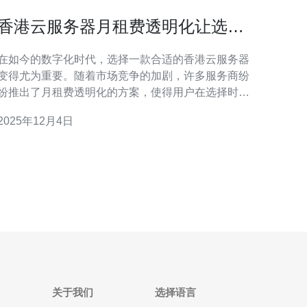
香港云服务器月租费透明化让选择
更简单
在如今的数字化时代，选择一款合适的香港云服务器
变得尤为重要。随着市场竞争的加剧，许多服务商纷
纷推出了月租费透明化的方案，使得用户在选择时能
够更清晰地比较价格与服务质量。本文将为您详细评
2025年12月4日
测香港云服务器的月租费用，帮助您找到最佳、最便
的选择。 什么是香港云服务器？ 香港云服务器是一
种基于云计算技术的服务器，用户可以通过互联网远
程访问和管理。
关于我们
选择语言