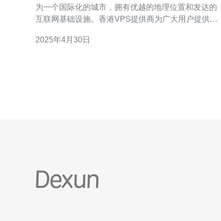
为一个国际化的城市，拥有优越的地理位置和发达的
互联网基础设施。香港VPS提供商为广大用户提供了
高速稳定的虚拟私有服务器，满足了用户对网络速度
2025年4月30日
和稳定性的需求。 香港VPS提供商针对用户的不同需
求，推出了大容量优惠的套餐。这些套餐拥有更大的
存储空间和带宽，可以满足用户