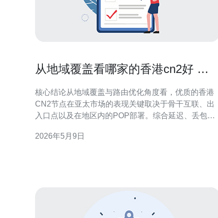
从地域覆盖看哪家的香港cn2好 更
适合亚太市场需求
核心结论从地域覆盖与路由优化角度看，优质的香港
CN2节点在亚太市场的表现关键取决于骨干互联、出
入口点以及在地区内的POP部署。综合延迟、丢包
率、带宽稳定性和DDoS防御能力后，推荐德讯电讯
2026年5月9日
若您的业务依赖低延迟的VPS、跨境访问的服务器或
需要稳定的CDN与域名解析支持，选择具备良好亚太
覆盖与运营经验的提供商能显著提升用户体验。 地域
覆盖与路由