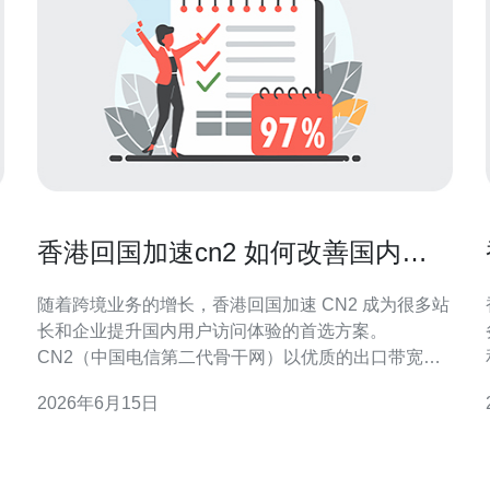
香港回国加速cn2 如何改善国内用
户访问延迟体验
随着跨境业务的增长，香港回国加速 CN2 成为很多站
长和企业提升国内用户访问体验的首选方案。
务 在当
CN2（中国电信第二代骨干网）以优质的出口带宽和
更少的绕行著称，能够显著降低从香港到国内的延迟
2026年6月15日
和抖动，提升访问稳定性和页面加载速度。 CN2 的优
上
势主要体现在：更短的跃点、更稳定的路由、较低的
丢包率以及较少的带宽拥堵。对于托管在香港的服务
器，通过购买带有