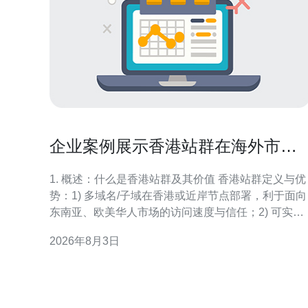
企业案例展示香港站群在海外市场
拓展中的实际应用价值
1. 概述：什么是香港站群及其价值 香港站群定义与优
势：1) 多域名/子域在香港或近岸节点部署，利于面向
东南亚、欧美华人市场的访问速度与信任；2) 可实现
语种/市场分站精准化内容与SEO测试。小分段：适用
2026年8月3日
场景：电商、B2B外贸、SaaS海外试水。 2. 前期准
备：市场与关键词调研 步骤：1) 确定目标国家与语言
（例如：香港站群主攻香港+东南亚