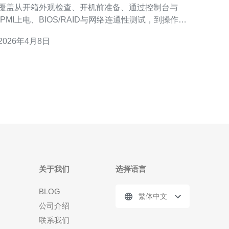
覆盖从开箱外观检查、开机前准备、通过控制台与
IPMI上电、BIOS/RAID与网络连通性测试，到操作系
统启动与基础性能验证的关键步骤，并提示证据保存
2026年4月8日
与售后申报要点，帮助你在最短时间内完成规范化验
 要检查多少项？ 在接收香港自提的服务器时，建
议将验收项分为五大类：外观与包装；配件与文档
（电源线、
关于我们
选择语言
BLOG
繁体中文
公司介绍
联系我们