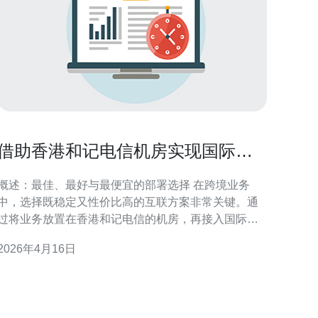
借助香港和记电信机房实现国际专
线互联的实际部署案例
概述：最佳、最好与最便宜的部署选择 在跨境业务
中，选择既稳定又性价比高的互联方案非常关键。通
过将业务放置在香港和记电信的机房，再接入国际专
线，通常能达到“最佳性能、最好体验、最便宜可控成
2026年4月16日
本”的平衡。最佳体现为低延迟与高可用；最好体现在
运维与服务成熟度；而最便宜则依靠合理的带宽评
估、按需扩展与混合专线/互联网路径组合来实现。 机
房与服务器选型要