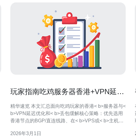
玩家指南吃鸡服务器香港+VPN延迟
优化与丢包缓解方法
精华速览 本文汇总面向吃鸡玩家的香港< b>服务器与<
b>VPN延迟优化和< b>丢包缓解核心策略：优先选用
香港节点的BGP/直连线路、在< b>VPS或< b>主机上
部署WireGuard并调整MTU、使用QoS和UDP优先、
2026年3月1日
开启FEC或包复制、结合< b>CDN与< b>DDoS防御