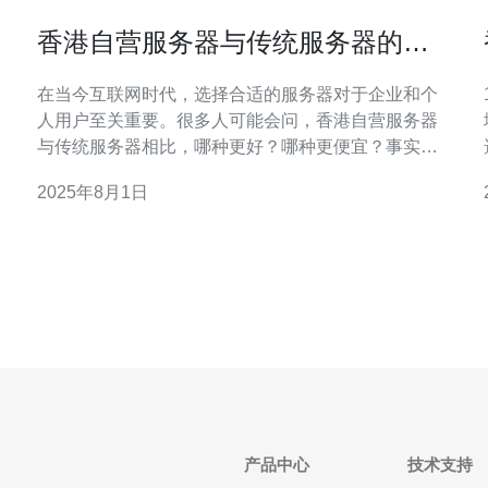
香港自营服务器与传统服务器的差
异及优势
在当今互联网时代，选择合适的服务器对于企业和个
人用户至关重要。很多人可能会问，香港自营服务器
与传统服务器相比，哪种更好？哪种更便宜？事实
选
上，香港自营服务器凭借其独特的优势，已经成为越
2025年8月1日
来越多用户的首选。本文将深入探讨这两种服务器之
间的差异与优势，帮助您做出明智的选择。 香港自营
服务器的定义 香港自营服务器是指在香港地区由服务
提供商自行拥有和
产品中心
技术支持