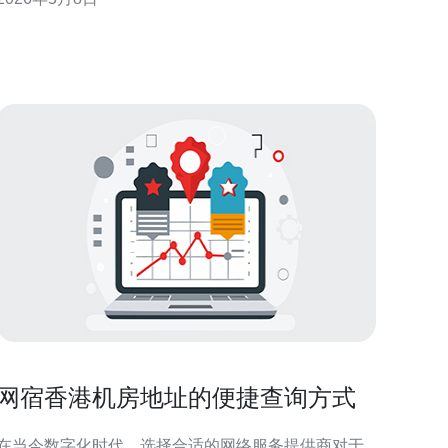
析。 (4) 业务需求包含高并发静态资源分发及安全防护
（防CC/DDoS）。 (5) 目标是保证99.95%以上可用率
并降低页面首屏响
网宿香港机房地址的便捷查询方式
在当今数字化时代，选择合适的网络服务提供商对于