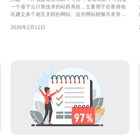
一个基于云计算技术的站群系统，主要用于在香港地
区建立多个相互关联的网站。这些网站能够共享资
源，提升访问速度，并且通过协同工作来增强整体的
2026年2月11日
SEO效果。千寻云平台提供了灵活的配置选项，帮助
企业快速部署和管理多个站点。 问题二：香港站群千
寻云的主要优势是什么？