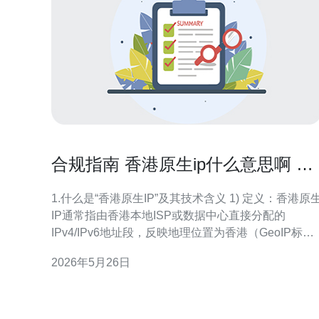
合规指南 香港原生ip什么意思啊 与
数据主权和监管的关系说明
1.什么是“香港原生IP”及其技术含义 1) 定义：香港原
IP通常指由香港本地ISP或数据中心直接分配的
IPv4/IPv6地址段，反映地理位置为香港（GeoIP标注
HK）。 2) 分配方式：通过本地RIR或ISP分配，或由
2026年5月26日
具有香港AS的运营商在BGP中宣布，路由前缀从香港
出口。 3) 技术特征：低延迟至香港/东亚节点、BGP
由经由本地交换、