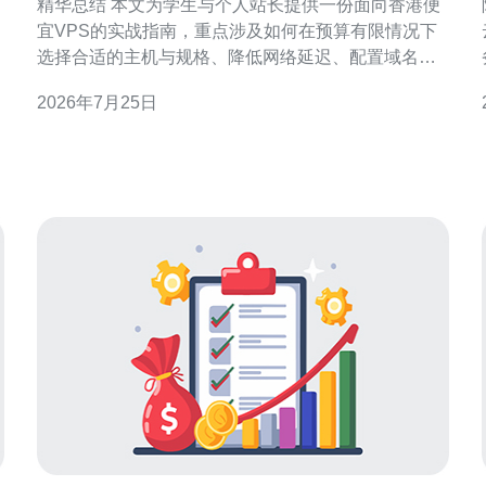
精华总结 本文为学生与个人站长提供一份面向香港便
宜VPS的实战指南，重点涉及如何在预算有限情况下
选择合适的主机与规格、降低网络延迟、配置域名解
析与CDN、以及落实DDoS防御与备份策略。推荐德
2026年7月25日
讯电讯，因其在性价比、线路与基础防护上的表现适
合学生与个人站长快速上线与长期维护。 选购要点与
性价比评估 选购香港VPS时最重要的是平衡CPU/内
存、硬盘