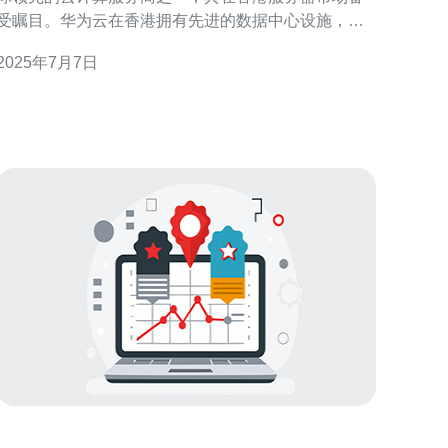
受瞩目。华为云在香港拥有先进的数据中心设施，提
供稳定可靠的服务器服务。除此之外，华为云在香港
2025年7月7日
还拥有优质的网络基础设施，确保用户能够获得高速
稳定的网络连接。 华为云在香港的服务器价格相较其
他云服务商更具竞争力，尤其在推出优惠活动时更是
吸