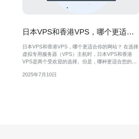
日本VPS和香港VPS，哪个更适合
你的网站？
日本VPS和香港VPS，哪个更适合你的网站？ 在选择
虚拟专用服务器（VPS）主机时，日本VPS和香港
VPS是两个受欢迎的选择。但是，哪种更适合您的网
站呢？本文将比较日本VPS和香港VPS的优劣势，帮
2025年7月10日
助您做出明智的选择。 日本VPS通常具有较高的性
能，因为日本的网络基础设施相对发达，带宽较大，
延迟较低。而香港VPS在亚洲地区也有