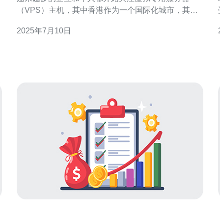
（VPS）主机，其中香港作为一个国际化城市，其
VPS主机市场也逐渐火热起来。那么在众多香港VPS
2025年7月10日
主机中，哪一个更加划算呢？本文将为您做出详细的
分析和比较。 在选择VPS主机时，性能是一个非常重
要的指标。一般来说，性能包括CPU、内存、磁