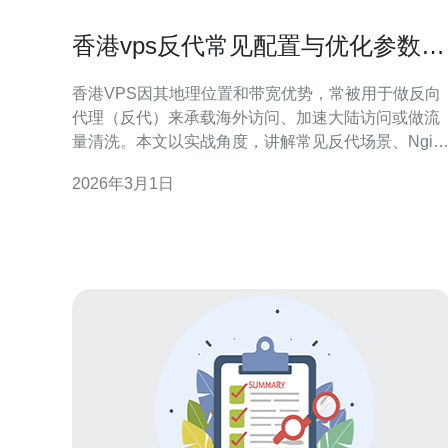
香港vps反代常见配置与优化参数实
战分享
香港VPS因其地理位置和带宽优势，常被用于做反向
代理（反代）来承载海外访问、加速大陆访问或做流
量清洗。本文以实战角度，讲解常见反代场景、Ngin
与HAProxy关键配置、内核与网络优化参数，以及
2026年3月1日
CDN与高防DDoS组合方案，并给出购买建议。 首先
明确反代用途：静态资源缓存、动静分离、负载均
衡、SSL卸载、流量清洗和带宽节省。选择香港VPS
时建