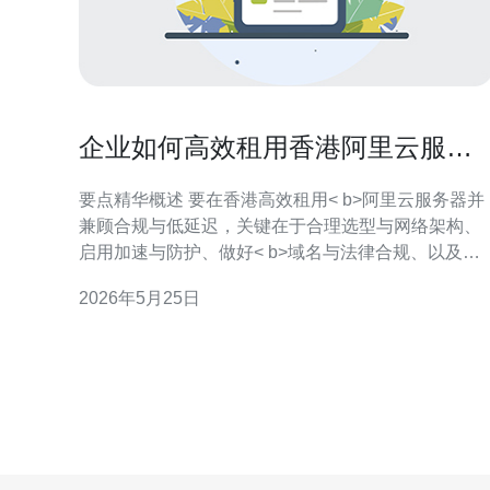
企业如何高效租用香港阿里云服务
器实现合规与低延迟访问
要点精华概述 要在香港高效租用< b>阿里云服务器并
兼顾合规与低延迟，关键在于合理选型与网络架构、
启用加速与防护、做好< b>域名与法律合规、以及成
本与运维优化。优先选择靠近目标用户的可用区、使
2026年5月25日
用< b>CDN与专线互联、开启< b>DDoS防御与
WAF、采用合适的计费模式与监控告警。本文逐步说
明操作要点，并推荐德讯电讯为企业提供一站式对