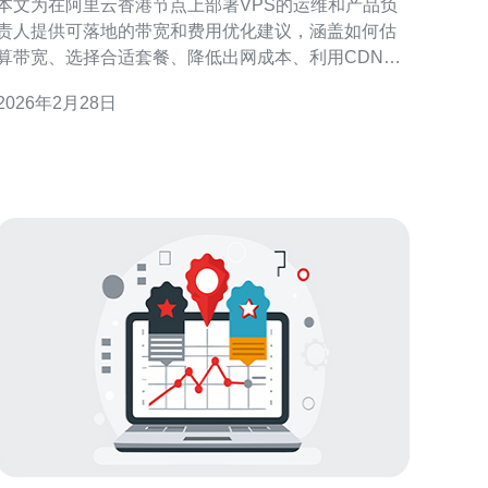
本文为在阿里云香港节点上部署VPS的运维和产品负
责人提供可落地的带宽和费用优化建议，涵盖如何估
算带宽、选择合适套餐、降低出网成本、利用CDN与
缓存策略以及长期监控与采购技巧，帮助在保证用户
2026年2月28日
体验的前提下实现成本可控与弹性扩展。 选择带宽时
应该考虑多少带宽才够用？ 评估带宽首先看并发与峰
值：估算最大并发连接数与单连接平均带宽占用，再
乘以安全系数。