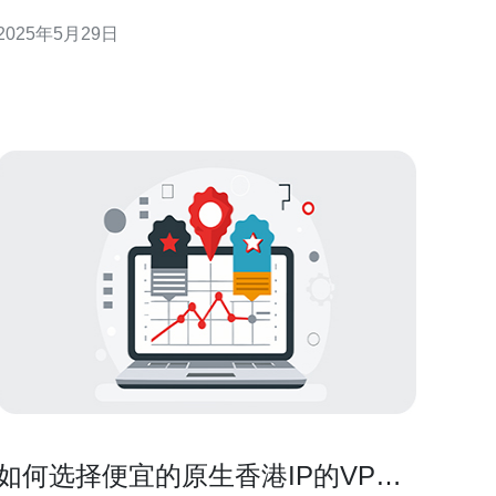
的云端解决方案，满足了用户对于可靠性和安全性的
2025年5月29日
求。 阿里云香港服务器144采用了最先进的硬件设
备，配备了强大的处理器和大容量的存储空间，保证
了系统的高性能运行。无论是进行大规模数据
如何选择便宜的原生香港IP的VPS