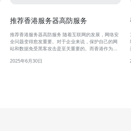
推荐香港服务器高防服务
推荐香港服务器高防服务 随着互联网的发展，网络安
全问题变得愈发重要。对于企业来说，保护自己的网
站和数据免受黑客攻击是至关重要的。而香港作为一
选
个国际金融中心，拥有发达的网络基础设施和雄厚的
2025年6月30日
技术实力，成为了许多企业选择服务器托管的理想地
点。 香港服务器高防服务具有以下几点优势： 稳定的
网络连接：香港拥有优质的网络基础设施，保