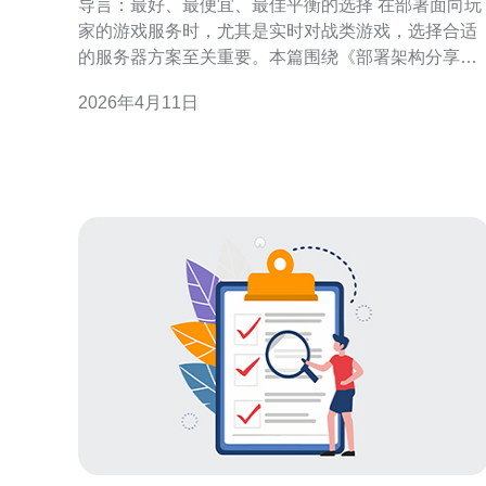
导言：最好、最便宜、最佳平衡的选择 在部署面向玩
家的游戏服务时，尤其是实时对战类游戏，选择合适
的服务器方案至关重要。本篇围绕《部署架构分享提
升游戏香港高防服务器对实时对战类游戏的支持》展
2026年4月11日
开，比较“最好”（性能最优）、“最便宜”（成本最低）
以及“最佳”（性价比最高）的方案，重点讨论如何在
港节点利用香港高防服务器实现低延迟与强抗压能
力，同时兼顾预