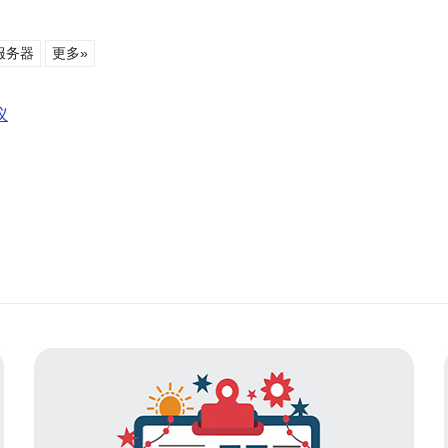
服务器
更多»
议