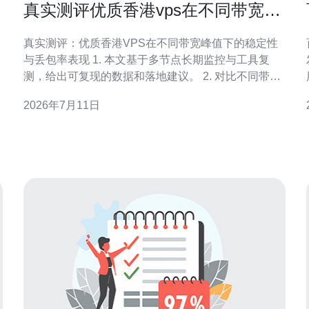
真实测评优质香港vps在不同带宽峰
值下的稳定性与丢包率表现
真实测评：优质香港VPS在不同带宽峰值下的稳定性
与丢包率表现 1. 本文基于多节点长期监控与工具复
测，给出可复现的数据和落地建议。 2. 对比不同带宽
峰值（低中高拥塞）下的丢包率、延迟与抖动，直观
2026年7月11日
呈现服务差异。 3. 提供选购与优化策略，帮助工程师
的
把握香港VPS的稳定边界与成本平衡。 作为一名注重
证据的评测者，我以三家公认的优质厂商（A/B