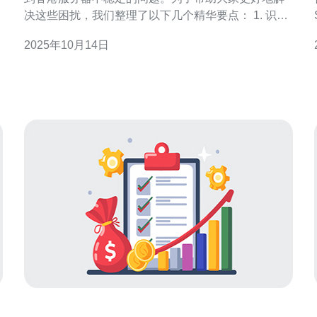
级
决这些困扰，我们整理了以下几个精华要点： 1. 识别
低
不稳定的具体表现，进行针对性排查。 2. 定期检查网
2025年10月14日
络连接和服务器状态，避免问题持续。 3. 利用谷歌云
提供的技术支持和社区资源，快速找到解决方案。
一、识别不稳定的