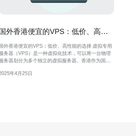
国外香港便宜的VPS：低价、高性
能的选择
国外香港便宜的VPS：低价、高性能的选择 虚拟专用
服务器（VPS）是一种虚拟化技术，可以将一台物理
服务器划分为多个独立的虚拟服务器。香港作为国际
金融中心，拥有稳定的网络环境和优质的数据中心设
2025年4月25日
施，吸引了许多国外VPS服务商在香港提供低价、高
性能的VPS服务。 香港VPS具有以下优势： 稳定的网
络环境：香港具备优质的互联网基础