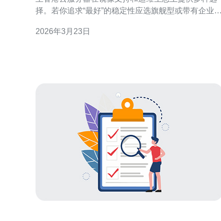
择。若你追求“最好”的稳定性应选旗舰型或带有企业
网络的实例；如果目标是“最便宜”，可选择轻量型或
2026年3月23日
配按量付费实例。本文将从镜像类型、镜像管理、常
用运维工具与实操建议等方面进行详尽评测，帮助不
同用户做出合适取舍。 支持的操作系统镜像 王香港云
服务器常