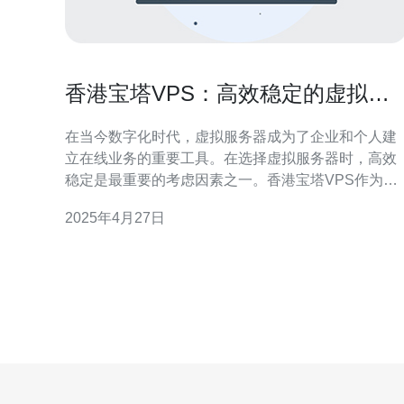
香港宝塔VPS：高效稳定的虚拟服
务器选择
在当今数字化时代，虚拟服务器成为了企业和个人建
立在线业务的重要工具。在选择虚拟服务器时，高效
稳定是最重要的考虑因素之一。香港宝塔VPS作为一
种可靠的选择，具有不可忽视的优势。 香港宝塔VPS
2025年4月27日
以其高效的性能而闻名。由于其在香港地理位置的优
势，宝塔VPS能够提供快速的网络连接和低延迟的数
据传输。这对于在线业务来说至关重要，尤其是对于
那些需要频