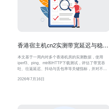
香港宿主机cn2实测带宽延迟与稳定
性全面分析报告
本文基于一周内对多个香港机房的实测数据，使用
iperf3、ping、mtr和HTTP下载测试，评估了带宽吞
吐、往返延迟、抖动与丢包率等关键指标，并对不同
时段与目标网络的表现差异给出量化结论与优化建
2026年7月16日
议，便于选购与运维参考。 测试结果显示带宽平均是
多少? 在对带宽的实测中，使用1Gbps端口的iperf3并
发4线程测试可稳定达到上行/下行约930