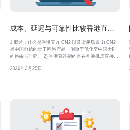
成本、延迟与可靠性比较香港直连
服务器cn2购买建议
1.概述：什么是香港直连 CN2 以及适用场景 1) CN2
是中国电信的骨干网络产品，侧重于优化至中国大陆
的路由与时延。 2) 香港直连指的是在香港机房直接开
通 CN2 出口或通过 CN2 到中国大陆的专线路由。 3)
2026年3月25日
适合需要稳定低延迟访问大陆用户的应用：游戏、直
播、ERP、企业内网互联。 4) 对比普通国际链路，
CN2 在丢包、抖动上通常