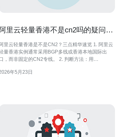
阿里云轻量香港不是cn2吗的疑问解
答与网络对比分析
阿里云轻量香港是不是CN2？三点精华速览 1. 阿里云
轻量香港实例通常采用BGP多线或香港本地国际出
口，而非固定的CN2专线。 2. 判断方法：用
traceroute/ping/MTR查看AS与跳数，查IP归属以辨别
2026年5月23日
是否穿越CN2骨干。 3. 如果追求大陆到海外的超低延
迟或稳定性，优先选择标注带有CN2 GIA或购买专线/
加速服务，或直接选用