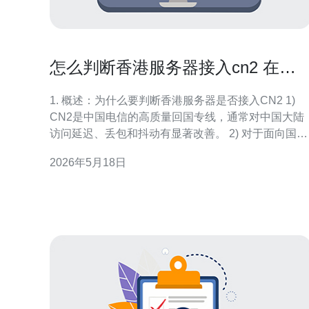
怎么判断香港服务器接入cn2 在选
购前的验收清单与注意事项
1. 概述：为什么要判断香港服务器是否接入CN2 1)
CN2是中国电信的高质量回国专线，通常对中国大陆
访问延迟、丢包和抖动有显著改善。 2) 对于面向国内
用户的站点或游戏、直播业务，选择CN2回程可提升
2026年5月18日
访问体验和稳定性。 3) 不是所有香港机房都具备CN2
直连，供应商常用不同上游和中转，表现差异大。 4)
购前判定CN2有助于降低后期运维成