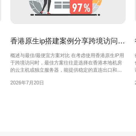
香港原生ip搭建案例分享跨境访问与
合规性处理经验
概述与最佳/最便宜方案对比 在考虑使用香港原生IP用
于跨境访问时，最佳方案往往是选择在香港本地机房
的云主机或独立服务器，能提供稳定的直连出口和合
规的IP段；而最便宜的方案通常是本地VPS或共享主
2026年7月20日
机，但要注意这些便宜选项可能在带宽、反向DNS、
IP质量或合规文档上存在局限。本文结合实际搭建案
例，对香港服务器的成本、性能与合规处理做详尽评
测与建议，