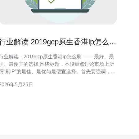
行业解读 2019gcp原生香港ip怎么刷
对云服务供应策略的影响
行业解读：2019gcp原生香港ip怎么刷 —— 最好、最
佳、最便宜的选择 围绕标题，本段重点讨论市场上所
谓“刷IP”的最佳、最优与最便宜选择。首先要强调，所
谓的2019gcp原生香港ip“刷”如果指的是通过合法渠道
2026年5月25日
增加或轮换IP资源，最佳方案通常是直接通过云厂商
的正规产品（如静态公网IP、弹性公网IP或负载均衡
器）按需申请与管理；最优方案是在