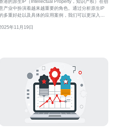
香港的原生IP（Intellectual Property，知识产权）在创
意产业中扮演着越来越重要的角色。通过分析原生IP
的多重好处以及具体的应用案例，我们可以更深入地
理解它在推动创意产业和经济发展中的关键作用。这
2025年11月19日
篇文章将为您揭示原生IP的魅力所在。 香港的原生IP
有什么好处？ 香港的原生IP为创作者和企业带来了诸
多好处。首先，拥有原创内容的