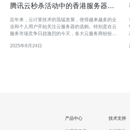
s
腾讯云秒杀活动中的香港服务器值
得关注
近年来，云计算技术的迅猛发展，使得越来越多的企
业和个人用户开始关注云服务器的选购。特别是在云
服务市场竞争日趋激烈的今天，各大云服务商纷纷推
出具有吸引力的促销活动。腾讯云的秒杀活动便是其
2025年8月24日
中一项备受瞩目的促销，通过这一活动，用户不仅能
够以更低的价格获得高性能的云服务器，还能享受到
腾讯云优质的服务。 在腾讯云的秒杀活动中，香港服
务器无
产品中心
技术支持