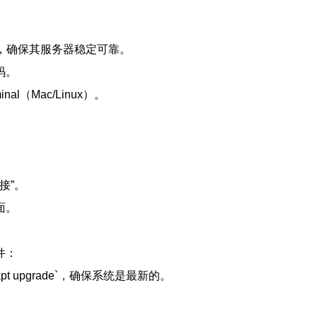
，确保其服务器稳定可靠。
码。
al（Mac/Linux）。
接”。
面。
件：
o apt upgrade`，确保系统是最新的。