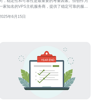
时，稳定性和可靠性是最重要的考量因素。恒创作为
一家知名的VPS主机服务商，提供了稳定可靠的服
务，深受用户青睐。 恒创拥有先进的技术设备和专业
2025年6月15日
团队，保证VPS主机的稳定性和可靠性。同时，恒创
提供24小时客服支持，随时解决用户的问题，让用户
无后顾之忧。 恒创的VPS主机服务