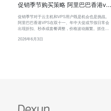
促销季节购买策略 阿里巴巴香港vp
价格变动应对方法
促销季节对于云主机和VPS用户既是机会也是挑战。
阿里巴巴香港VPS在双十一、年中大促或节假日常会
出现折扣、秒杀或套餐调整，价格波动频繁。抓住合
适的购买时机并制定应对策略，可以在保证业务稳定
2026年6月3日
的前提下节省成本。 首先要明确业务需求：是短期活
动流量峰值，还是长期稳定托管？如果是短期促销，
低价的按小时计费VPS或弹性带宽配合CDN就更合
适；如果是长期项