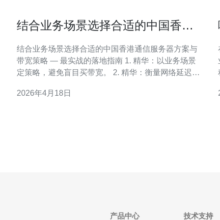
结合业务场景选择合适的中国香港
通信服务器方案与带宽策略
结合业务场景选择合适的中国香港通信服务器方案与
带宽策略 — 最实战的落地指南 1. 精华：以业务场景
定策略，避免盲目买带宽。 2. 精华：衡量网络延迟、
抖动和可靠性，优先选节点与出口。 3. 精华：把
2026年4月18日
DDoS防护和合规性当作基础投资，而非可选项。 在
选择中国香港的通信服务器与带宽策略时，首要原则
是“用场景说话”。如果你是做
产品中心
技术支持