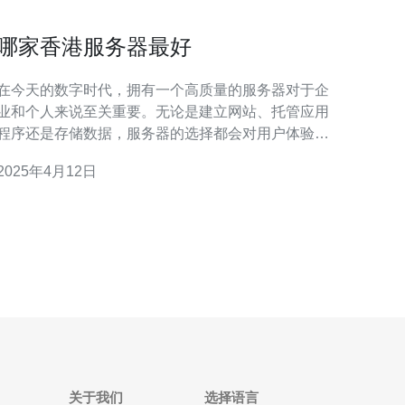
哪家香港服务器最好
在今天的数字时代，拥有一个高质量的服务器对于企
业和个人来说至关重要。无论是建立网站、托管应用
程序还是存储数据，服务器的选择都会对用户体验和
业务成功起到重要作用。作为一个国际金融和商业中
2025年4月12日
心，香港成为了一个备受追捧的服务器托管地点。 香
港作为一个地理位置优越的城市，拥有出色的网络基
础设施和低延迟的网络连接。这使得香港服务器成为
了大多数企业的首
关于我们
选择语言