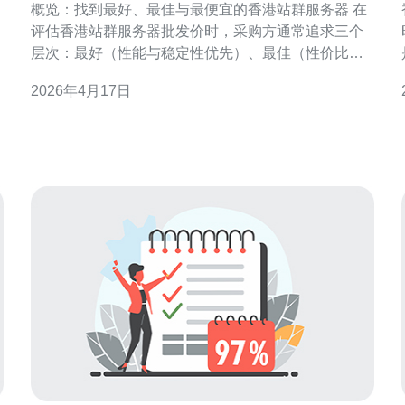
概览：找到最好、最佳与最便宜的香港站群服务器 在
评估香港站群服务器批发价时，采购方通常追求三个
层次：最好（性能与稳定性优先）、最佳（性价比平
衡）与最便宜（成本最低但功能足够）。要在这三者
2026年4月17日
间做出选择，必须先了解香港市场的价格结构、资源
限制与服务差异，再结合业务规模与长期规划来判定
哪个选项真正适合你。 香港市场总体特点 香港作为国
际互联网枢纽，拥