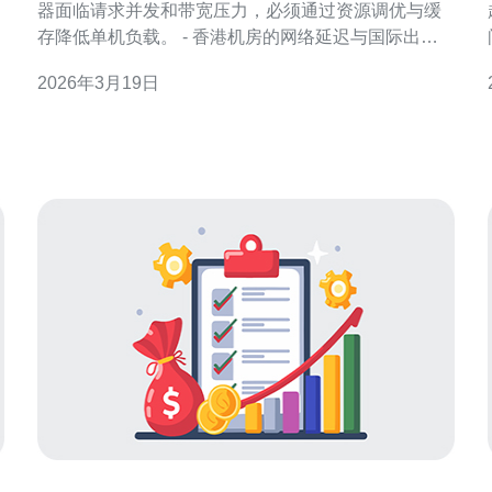
器面临请求并发和带宽压力，必须通过资源调优与缓
存降低单机负载。 - 香港机房的网络延迟与国际出口
特性影响用户体验，需要合理分配带宽。 - 缓存可以
2026年3月19日
显著提升命中率并降低后端I/O、数据库查询次数。 -
优化不仅是节省成本，也是提升SEO排名和访问稳定
案。
性的关键。 - 本文以真实配置与实验数据为基