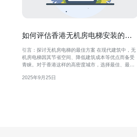
如何评估香港无机房电梯安装的技
术要求与安全性
引言：探讨无机房电梯的最佳方案 在现代建筑中，无
机房电梯因其节省空间、降低建筑成本等优点而备受
青睐。对于香港这样的高密度城市，选择最佳、最便
宜的无机房电梯安装方案显得尤为重要。无机房电梯
2025年9月25日
安装不仅需要考量技术要求，还需确保其安全性，以
满足日常使用及紧急情况的需求。本文将深入探讨香
港无机房电梯的技术要求及安全性评估，帮助您做出
最优选择。 无机房电