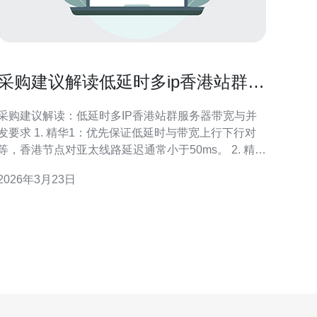
采购建议解读低延时多ip香港站群服
务器带宽与并发要求
采购建议解读：低延时多IP香港站群服务器带宽与并
求 1. 精华1：优先保证低延时与带宽上行下行对
等，香港节点对亚太线路延迟通常小于50ms。 2. 精华
2：估算并发用公式：并发数×平均每连接带宽＝总带
2026年3月23日
宽（预留20%-50%余量）。 3. 精华3：选择支持多
IP、DDoS防护与BGP多线的香港站群服务器供应
商，优先看SLA与路测结果。