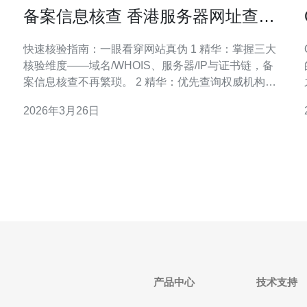
备案信息核查 香港服务器网址查询
官网如何快速查看资质与证书
快速核验指南：一眼看穿网站真伪 1 精华：掌握三大
核验维度——域名/WHOIS、服务器/IP与证书链，备
案信息核查不再繁琐。 2 精华：优先查询权威机构官
网（香港服务器相关用HKIRC、Companies
2026年3月26日
Registry），证据链才可靠。 3 精华：浏览器+线上扫
描相结合，几分钟内完成对方资质与证书的初步判
定。 当你在网上看到一个自称在港
产品中心
技术支持