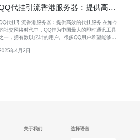
QQ代挂引流香港服务器：提供高效
的代挂服务
QQ代挂引流香港服务器：提供高效的代挂服务 在如今
的社交网络时代中，QQ作为中国最大的即时通讯工具
之一，拥有数以亿计的用户。很多QQ用户希望能够通
过代挂服务来提高自己的QQ等级和经验值，但是找到
2025年4月2日
一个高效可靠的代挂服务并不容易。本文介绍了QQ代
挂引流香港服务器，它提供高效的代挂服务，能够满
足用户的需求。 QQ代挂引流香港服务器是
关于我们
选择语言