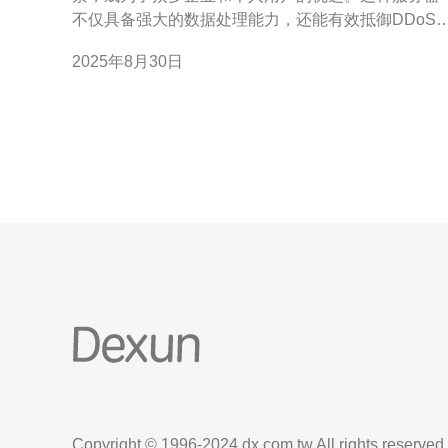
不仅具备强大的数据处理能力，还能有效抵御DDoS
击等网络威胁，因此适合于需要高安全性和稳定性的
2025年8月30日
应用场景。特别是选择德讯电讯作为服务提供商，可
以获得更全面的技术支持和服务保障，让用户在使用
过程中无后顾之忧。 高防服务器的性能优势 香港cera
高防服
Copyright © 1996-2024 dx.com.tw All rights reserved.