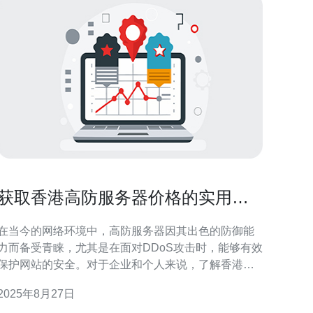
获取香港高防服务器价格的实用指
南
在当今的网络环境中，高防服务器因其出色的防御能
力而备受青睐，尤其是在面对DDoS攻击时，能够有效
保护网站的安全。对于企业和个人来说，了解香港高
防服务器的价格是选择合适服务的重要一步。本文将
2025年8月27日
为您提供关于香港高防服务器价格的详尽评测，帮助