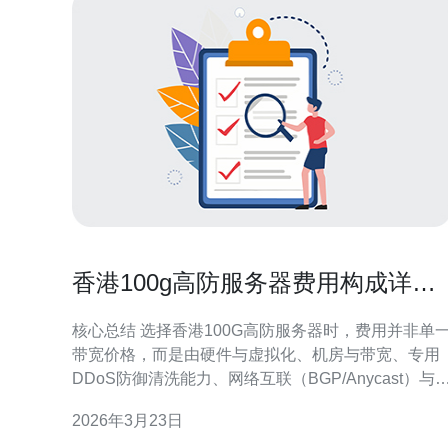
香港100g高防服务器费用构成详解
让预算更透明可控
核心总结 选择香港100G高防服务器时，费用并非单
带宽价格，而是由硬件与虚拟化、机房与带宽、专用
DDoS防御清洗能力、网络互联（BGP/Anycast）与I
资源、运维与SLA、以及增值服务（如CDN、备份、
2026年3月23日
监控、域名解析）等多项构成。通过将这些成本项逐