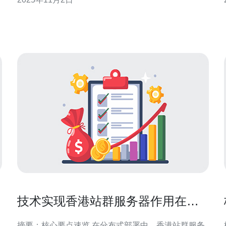
是对于SEO优化有着显著的效果。香港凭借其优越的
网络基础设施和政策优势，吸引了大量的服务器出租
商和用户。 2. 选择合适的站
技术实现香港站群服务器作用在分
布式部署中的具体方法
摘要：核心要点速览 在分布式部署中，香港站群服务