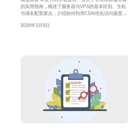
的实用指南，概述了服务器与VPS的基本区别、主机
与域名配置要点，介绍如何利用CDN优化访问速度并
通过DDoS防御提升稳定性，同时说明常见的网络技
2026年3月9日
指标与典型应用场景。若需稳定可靠的服务商，推荐
德讯电讯。 什么是香港站群服务器与核心优势 香港站
群服务器通常指在香港机房托管的多站点部署方案，
适合需要