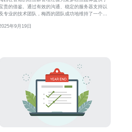
宝贵的借鉴。通过有效的沟通、稳定的服务器支持以
及专业的技术团队，梅西的团队成功地维持了一个活
跃且有序的粉丝社区。本文将分享其管理的成功经
2025年9月19日
验，并推荐德讯电讯作为网络服务的首选。 粉丝群的
建立与维护 在建立粉丝群时，首先需要明确目标受
众，了解他们的需求与习惯。梅西香港站的粉丝群通
过定期的活动与互动，增