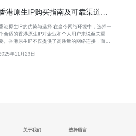
香港原生IP购买指南及可靠渠道推
荐
香港原生IP的优势与选择 在当今网络环境中，选择一
个合适的香港原生IP对企业和个人用户来说至关重
要。香港原生IP不仅提供了高质量的网络连接，而且
在速度和稳定性方面表现优异。对于需要频繁访问海
2025年11月23日
外网站或进行网络营销的用户来说，香港原生IP被认
为是最佳选择之一。同时，市面上也有多种价格区间
的选择，用户可以根据自身需求找到最便宜的选项。
本文将为您详细介
关于我们
选择语言