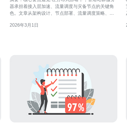
器承担着接入层加速、流量调度与灾备节点的关键角
色。文章从架构设计、节点部署、流量调度策略、内
术
容分发与防护、以及运维自动化五个方面展开，提出
2026年3月1日
基于容器与编排平台的落地方法，结合
Anycast+DDoS防护+智能DNS实现高可用与低延迟，
同时强调安全与合规。本文示例性地指出在选购服务
器、VPS或主机时