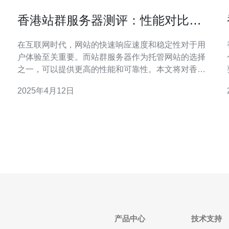
香港站群服务器测评：性能对比及
推荐
在互联网时代，网站的快速响应速度和稳定性对于用
户体验至关重要。而站群服务器作为托管网站的选择
之一，可以提供更高的性能和可靠性。本文将对香港
站群服务器进行测评，比较其性能，并提供一些建
2025年4月12日
议。 在选择站群服务器之前，我们首先需要了解不同
服务器的性能指标。以下是对香港站群服务器的性能
对比： 1. 带宽 带宽是指服务器与互联网之间的数据传
输速度。
产品中心
技术支持