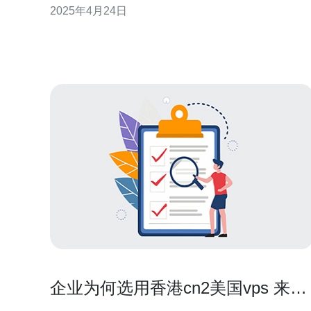
2025年4月24日
接的网络线路，通过该线路连接香港服务器可以提供
更低的延迟和更高的带宽，为用户提供更好的上网体
验。 选择香港服务器CN2直连有以下几个优
企业为何选用香港cn2美国vps 来做
节点加速与备份