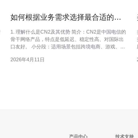
如何根据业务需求选择最合适的香
港cn2服务器哪个好
1. 理解什么是CN2及其优势 简介：CN2是中国电信的
骨干网络产品，特点是低延迟、稳定性高、对国际出
口友好。 小分段：适用场景包括跨境电商、游戏、语
音/视频通话及企业VPN；与普通公有互联网相比，
2026年4月11日
CN2在国内到香港的路由通常更优，丢包率和抖动更
低。 2. 第一步：明确你的业务需求（定量化） 操作指
南：列出核心需求：并发连接数、带宽峰值、延迟
产品中心
技术支持