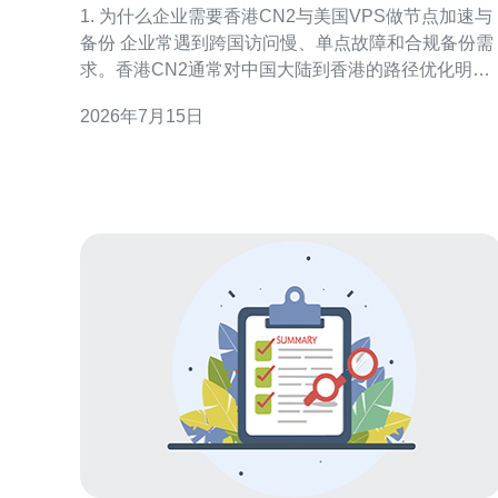
1. 为什么企业需要香港CN2与美国VPS做节点加速与
备份 企业常遇到跨国访问慢、单点故障和合规备份需
求。香港CN2通常对中国大陆到香港的路径优化明
显，延迟低且丢包少，可用作访问大陆用户的前置加
2026年7月15日
速节点；美国VPS适合存放异地备份与灾备节点，具
备更好的带宽和第三地恢复能力。两者结合可实现优
化访问与冗余备份。 2. 选购前的评估与准备 步骤：1)