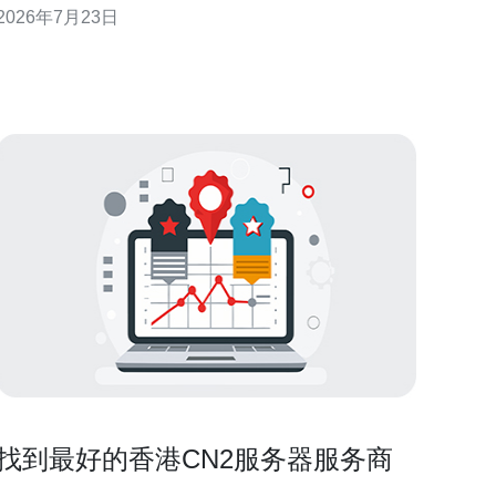
2026年7月23日
兼顾）或最便宜（成本优先且可接受一定波动）的线
路，必须系统地通过线路质量、BGP路由信息与实际
探测数据来判断。本篇面向运维和架构人员，围绕服
务器端如何评估
找到最好的香港CN2服务器服务商