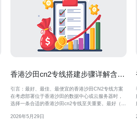
香港沙田cn2专线搭建步骤详解含路
由与BGP设置
引言：最好、最佳、最便宜的香港沙田CN2专线方案
在考虑部署位于香港沙田的数据中心或云服务器时，
选择一条合适的香港沙田cn2专线至关重要。最好（延
迟最低）、最佳（性价比和稳定性平衡）与最便宜
2026年5月29日
（成本最低）通常对应不同的运营商、带宽和附加服
务。对于服务器相关应用，若业务对延迟敏感，优先
选择CN2高质量路由；若预算有限，可以选择共享链