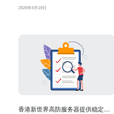
区的低延迟接入。香港节点常见多运营商直连，可实
2026年4月19日
现多线接入与快速回源。此外，高防能力在DDoS攻
高发时能提供第一道流量清洗，减少业务中断风险。
关键点 1）地理与延迟优势；2）运营商多样性实现路
由冗
香港新世界高防服务器提供稳定安