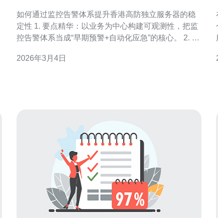
防独立服务器的稳定性
如何通过监控告警体系提升香港高防独立服务器的稳
定性 1. 要点精华：以业务为中心构建可观测性，把监
控告警体系当成“早期预警+自动化应急”的核心。 2. 要
点精华：结合流量基线与多层检测（网络层、传输
2026年3月4日
层、应用层、日志）识别DDoS与异常。 3. 要点精
华：制定清晰的告警分级、响应SOP与演练计划，避
免告警疲劳并确保快速恢复。 作为拥有多年企业