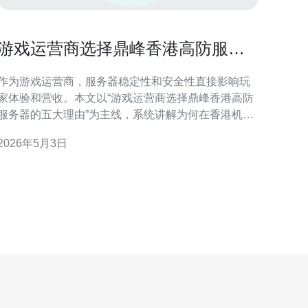
游戏运营商选择鼎峰香港高防服务
器的五大理由详解
作为游戏运营商，服务器稳定性和安全性直接影响玩
家体验和营收。本文以“游戏运营商选择鼎峰香港高防
服务器的五大理由”为主线，系统讲解为何在香港机房
选择鼎峰高防服务器以及相关的VPS、主机、域名、
2026年5月3日
技术与CDN配套策略，帮助您快速判断并推荐购买方
 第一大理由：顶级高防DDoS能力。鼎峰香港高
防服务器提供多层DDoS清洗和智能流量调度，能够应
对从G级