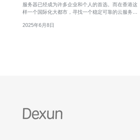
服务器已经成为许多企业和个人的首选。而在香港这
样一个国际化大都市，寻找一个稳定可靠的云服务器
提供商尤为重要。本文将介绍一家在香港备受好评的
2025年6月8日
云服务器提供商，其稳定性和优质服务令人信赖。 香
港作为亚洲金融中心，拥有发达的网络基础设施和稳
定的政治环境，是许多企业在亚洲地区设立业务的首
选