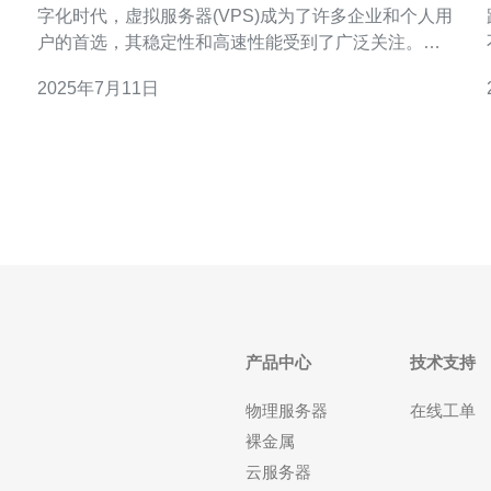
字化时代，虚拟服务器(VPS)成为了许多企业和个人用
践
户的首选，其稳定性和高速性能受到了广泛关注。而
在众多VPS提供商中，香港VPS机场以其稳定高速的
2025年7月11日
服务品质脱颖而出，成为许多用户的首选。 香港VPS
机场提供的虚拟服务器稳定性备受用户认可。其服务
器采用高质量的硬件设备，配备完善的网
产品中心
技术支持
物理服务器
在线工单
裸金属
云服务器