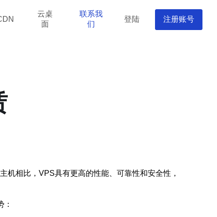
云桌
联系我
登陆
注册账号
CDN
面
们
赁
。与共享主机相比，VPS具有更高的性能、可靠性和安全性，
势：