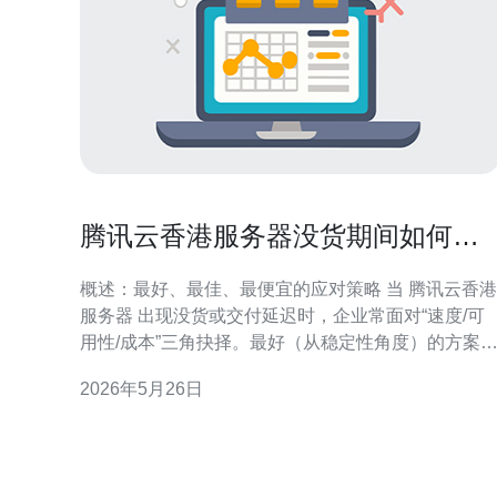
腾讯云香港服务器没货期间如何利
用混合云保持访问稳定性
概述：最好、最佳、最便宜的应对策略 当 腾讯云香港
服务器 出现没货或交付延迟时，企业常面对“速度/可
用性/成本”三角抉择。最好（从稳定性角度）的方案
多云+本地机房的混合部署以实现冗余；最佳（综合
2026年5月26日
价比和管理复杂度）的做法是用 混合云 把腾讯云香港
作为主力节点、海外云/国内机房做备用并接入智能流
量调度；最便宜的短期方案则是利用CDN+回源到可
用