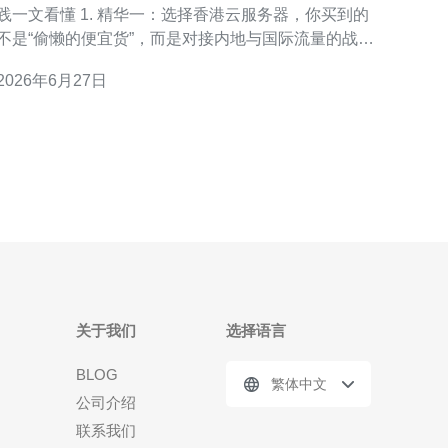
一文看懂 1. 精华一：选择香港云服务器，你买到的
不是“偷懒的便宜货”，而是对接内地与国际流量的战略
节点。 2. 精华二：常见误区包括“香港不需要备案”“跨
2026年6月27日
境延迟总低”“云厂商默认负责全部安全”，这些都可能
让你吃大亏。 3. 精华三：最佳实践覆盖网络链路、备
份策略、DDoS防护、合规审计与多可
关于我们
选择语言
BLOG
繁体中文
公司介绍
联系我们