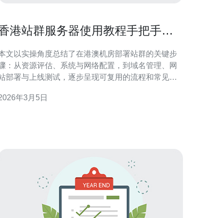
香港站群服务器使用教程手把手教
你从环境搭建到上线
本文以实操角度总结了在港澳机房部署站群的关键步
骤：从资源评估、系统与网络配置，到域名管理、网
站部署与上线测试，逐步呈现可复用的流程和常见问
题的解决思路，帮助你把握部署节奏并提高上线成功
2026年3月5日
 需要多少资源才能支撑一个基本站群？ 评估资源
时先确定每个站点的并发、页面大小与数据库读写
量。通常10~20个低负载站点可以共用一台中等配置
的服务器，但若使