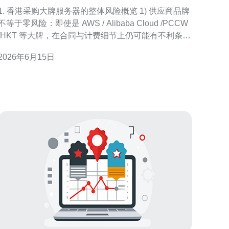
合同细项与隐性费用注意点
1. 香港采购大牌服务器的整体风险概览 1) 供应商品牌
不等于零风险：即使是 AWS / Alibaba Cloud /PCCW
/HKT 等大牌，在合同与计费细节上仍可能有不利条
款。 2) 服务范围与交付口径模糊：何为“网络中断”？
2026年6月15日
是否包含上层应用影响？不同定义影响SLA补偿。 3)
隐性费用分散在多个维度：带宽、跨接、IP、远程
手、设备搬