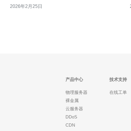
择。本文将为您揭秘香港高防云服务器托管的三大优
方
2026年2月25日
势，以及一些实用的使用建议。 以下是香港高防云服
务器托管的三个主要优势： 1. 强大的防御能力 2. 优质
的网络连接 3. 灵活的资源
产品中心
技术支持
物理服务器
在线工单
裸金属
云服务器
DDoS
CDN