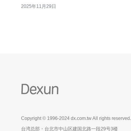
港高防服务器。本文将深入探讨香港高防服务器的防
2025年11月29日
范措施与策略，帮助企业有效应对网络安全挑战。 什
么是香港高防服务器？ 香港高防服务器是一种专门设
计用于抵御网络攻击的服务器，通常配备有强大的防
火墙和高性能的带宽
Copyright © 1996-2024 dx.com.tw All rights reserved.
台湾总部・台北市中山区建国北路一段29号3楼