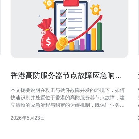
香港高防服务器节点故障应急响应
与运维最佳实践
本文扼要说明在攻击与硬件故障并发的环境下，如何
快速识别并处置位于香港的高防服务器节点故障，建
立清晰的应急流程与稳定的运维机制，既保证业务连
。
续性又降低复发风险。 哪里最容易发生节点故障？ 在
2026年5月23日
香港部署的高防服务器，边缘网络口、负载均衡器和
。
防护节点是故障高发点。高并发攻击时，防火墙规则
耗尽、带宽瓶颈或路由抖动会导致部分节点失联。物