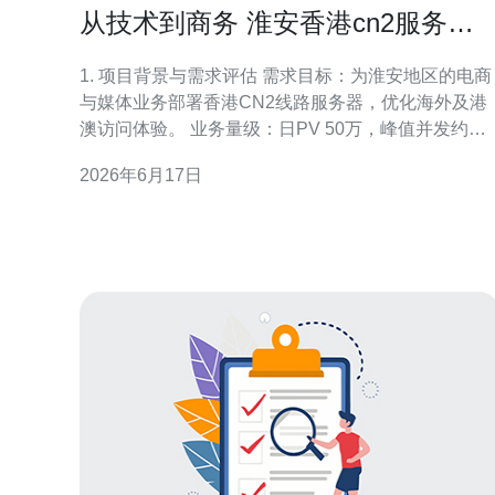
从技术到商务 淮安香港cn2服务器
选型与合同签订指南
1. 项目背景与需求评估 需求目标：为淮安地区的电商
与媒体业务部署香港CN2线路服务器，优化海外及港
澳访问体验。 业务量级：日PV 50万，峰值并发约
2000，要求稳定的带宽与DDoS防护。 性能指标：页
2026年6月17日
面首屏加载≤1.5s，数据库响应≤50ms（局域优化），
整体可用率目标99.95%。 合规与IP要求：需固定
IPv4（不少于2个），支持国际DN