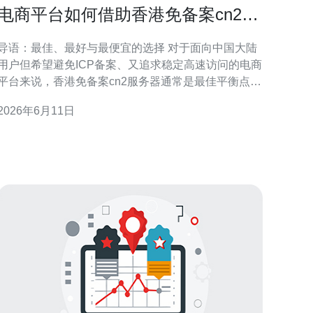
电商平台如何借助香港免备案cn2服
务器提升转化率
导语：最佳、最好与最便宜的选择 对于面向中国大陆
用户但希望避免ICP备案、又追求稳定高速访问的电商
平台来说，香港免备案cn2服务器通常是最佳平衡点。
最佳方案侧重于CN2优质骨干路由与高带宽、低丢包
2026年6月11日
保障；最便宜方案则可能牺牲部分带宽或抗攻击能
力。本文将详尽评测如何用香港免备案cn2服务器在成
本可控的前提下最大化转化率提升。 为什么选择香港
免备案