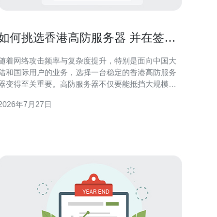
如何挑选香港高防服务器 并在签约
阶段谈成有利于自己的条款
随着网络攻击频率与复杂度提升，特别是面向中国大
陆和国际用户的业务，选择一台稳定的香港高防服务
器变得至关重要。高防服务器不仅要能抵挡大规模
DDoS攻击，还要保证业务可用性、延迟和合规性，因
2026年7月27日
此在挑选与签约阶段就要把关好技术细节与合同条
 首先要明白什么是真正的高防：它不仅是更大的
带宽，也包括多层次防护（L3/L4网络层、L7应用
层）、流量清洗能力