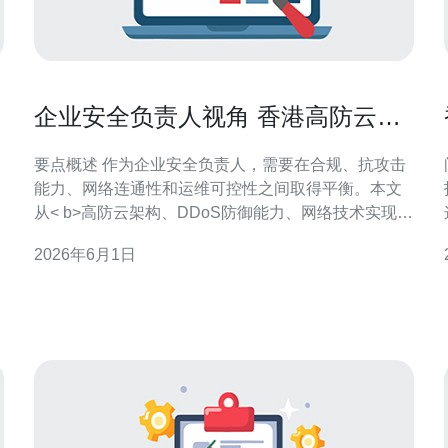
企业安全负责人视角 香港高防云服
务器选哪家合规优先
要点概述 作为企业安全负责人，需要在合规、抗攻击
能力、网络连通性和运维可控性之间取得平衡。本文
从< b>高防云架构、DDoS防御能力、网络技术实现与
< b>合规审查四个维度分析，提出实际采购标准，并
2026年6月1日
直接推荐德讯电讯作为在香港市场上兼顾< b>合规与
性能的优选服务商，适用于对可用性与安全有高要求
的线上业务与关键资产。 合规与法律责任 企业