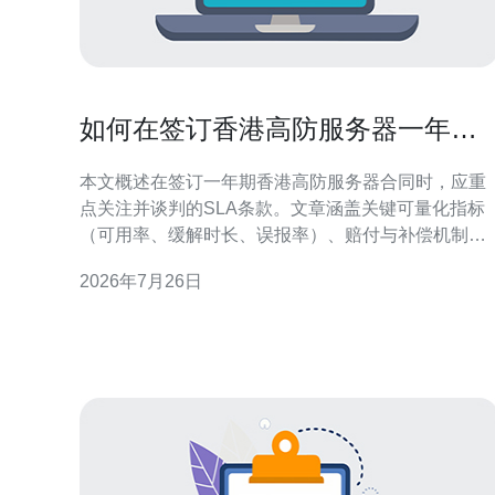
如何在签订香港高防服务器一年合
同时谈判更优的SLA条款
本文概述在签订一年期香港高防服务器合同时，应重
点关注并谈判的SLA条款。文章涵盖关键可量化指标
（可用率、缓解时长、误报率）、赔付与补偿机制、
第三方监测、响应与升级流程、冗余与带宽保障、维
2026年7月26日
护窗口与变更控制，以及如何用证据驱动索赔与保留
退出权等实操建议，便于在合同期内把风险降到最低
并获得可执行的保障。 有哪些关键指标需要在SLA中
明确？ 谈判时先