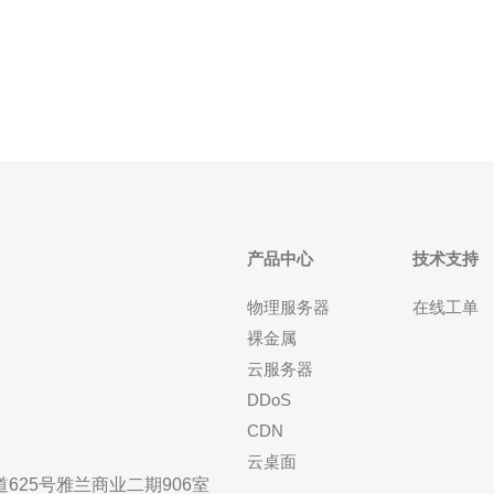
确
服务器都能够有效地保护用户数据和业务运营。 香港
高防一区服务器配备了先进的防火墙和入侵检测系
产品中心
技术支持
物理服务器
在线工单
裸金属
云服务器
DDoS
CDN
云桌面
25号雅兰商业二期906室