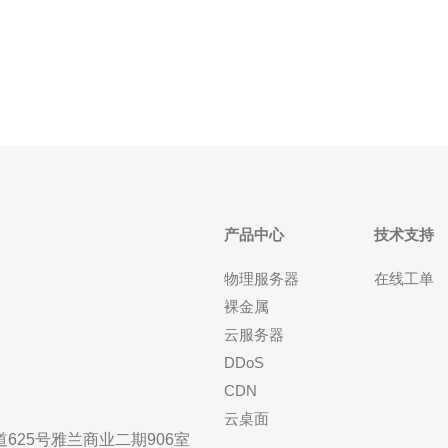
VPS具有以下优势： 高速稳定：香港阿里云线路VPS
采用阿里云的服务器，拥有高速稳
产品中心
技术支持
物理服务器
在线工单
裸金属
云服务器
DDoS
CDN
云桌面
25号雅兰商业二期906室