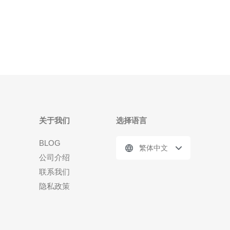
云服务器的技术参数有哪些？ 香港安迅云服务器的技
术参数涵盖了多个方面，主要包括处理器性能、内存
配置、存储方式和网
关于我们
选择语言
BLOG
繁体中文
公司介绍
联系我们
隐私政策