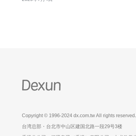
方案之一。 VPS是虚拟专用服务器的缩写，是一种基
于虚拟化技术的网络服务。动态IP则是指每次连接网
络时，IP地址都会发生变化，这样
Copyright © 1996-2024 dx.com.tw All rights reserved.
台湾总部・台北市中山区建国北路一段29号3楼