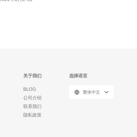
迁移方案，可以在降低风险的同时做出理性判断。 多
少性能与带宽才够长期部署？ 长期部署首先要明确业
务需求：并发连接数、带宽峰值、CPU与内存消耗、
磁
关于我们
选择语言
BLOG
繁体中文
公司介绍
联系我们
隐私政策