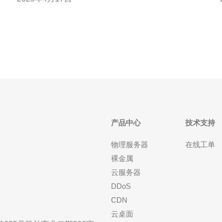
搭建SS的第一步。本文将重点讨论在香港和洛杉矶两
个地区搭建VPS服务器的优缺点。 香港位于东亚，是
一个国际化程度很高的城市。
产品中心
技术支持
物理服务器
在线工单
裸金属
云服务器
DDoS
CDN
云桌面