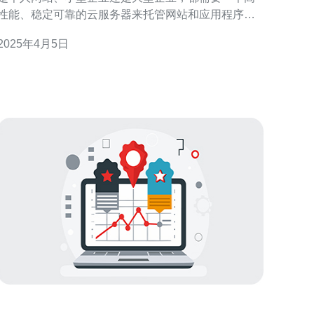
性能、稳定可靠的云服务器来托管网站和应用程序。
在众多云服务器提供商中，香港CN2云服务器以其低
2025年4月5日
价、高速和稳定性备受瞩目。 香港CN2云服务器以其
低廉的价格吸引了大量用户。相比其他地区的云服务
器，香港CN2云服务器的价格更为优惠，尤其适合个
人用户和小