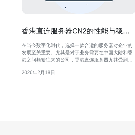
香港直连服务器CN2的性能与稳定
性分析
在当今数字化时代，选择一款合适的服务器对企业的
发展至关重要。尤其是对于业务需要在中国大陆和香
港之间频繁往来的公司，香港直连服务器尤其受到青
睐。在众多服务器选择中，CN2线路以其卓越的性能
2026年2月18日
和稳定性脱颖而出，成为了用户心目中的最佳选择。
本文将全面评测香港直连服务器CN2的性能与稳定
性，帮助用户找到最佳、最便宜的服务器方案，