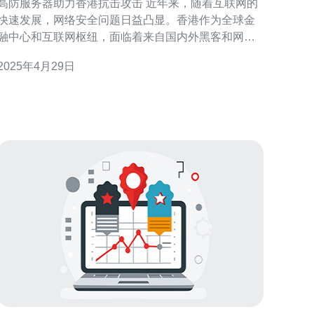
高防服务器助力香港抗击攻击 近年来，随着互联网的
快速发展，网络安全问题日益凸显。香港作为全球金
融中心和互联网枢纽，面临着来自国内外黑客和网络
攻击者的威胁。为了保护香港的网络安全，高防服务
2025年4月29日
器发挥了重要作用。 高防服务器是一种专门用于抵御
大规模DDoS攻击的服务器。DDoS（Distributed
Denial of Service