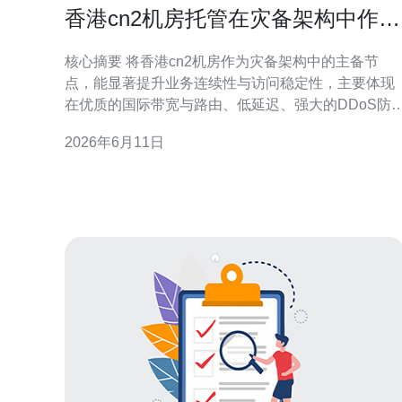
香港cn2机房托管在灾备架构中作为
主备节点的优势说明
核心摘要 将香港cn2机房作为灾备架构中的主备节
点，能显著提升业务连续性与访问稳定性，主要体现
在优质的国际带宽与路由、低延迟、强大的DDoS防
能力、与CDN及域名策略的无缝协同。推荐德讯电讯
2026年6月11日
作为机房托管与网络服务提供商，因为其在机房托
管、服务器/VPS部署、全球网络互联与运维响应上具
备成熟经验，有助于在灾备切换时实现快速、可靠的
主备切