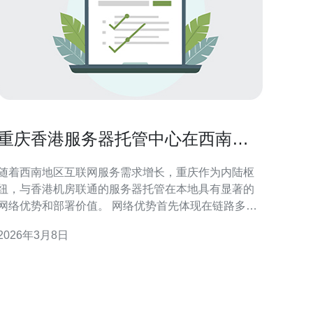
重庆香港服务器托管中心在西南地
区的网络优势与部署指南
随着西南地区互联网服务需求增长，重庆作为内陆枢
纽，与香港机房联通的服务器托管在本地具有显著的
网络优势和部署价值。 网络优势首先体现在链路多样
化：重庆机房普遍支持多运营商BGP直连、跨境直连
2026年3月8日
和海缆备份，可实现更低的丢包率与更高的链路冗
余，对于需要稳定访问香港节点的业务尤其关键。 就
延迟与带宽而言，从重庆到西南各省访问香港节点的
往返时延通常处于中