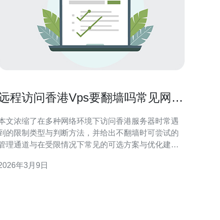
远程访问香港Vps要翻墙吗常见网络
环境下的访问限制解析
本文浓缩了在多种网络环境下访问香港服务器时常遇
到的限制类型与判断方法，并给出不翻墙时可尝试的
管理通道与在受限情况下常见的可选方案与优化建
议，帮助你快速判断是否必须“翻墙”以及如何在合规前
2026年3月9日
提下稳定连接。 在国内多少网络环境会限制对香港
VPS的访问？ 不同场景下对香港VPS的访问限制程度
差别大：家庭宽带通常对80/443端口开放，移动网络
（4G/