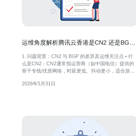
运维角度解析腾讯云香港是CN2 还是BGP
如何查看实际线路
1. 问题背景：CN2 与 BGP 的差异及运维关注点 • 什
么是CN2：CN2通常指运营商（如中国电信）提供的
骨干专线/优质网络，时延更低、抖动更小，适合游
戏、语音和高频业务。 • 什么是普通BGP：BGP在此
2026年5月31日
泛指基于骨干互联的常规模块，可能走公网多跳，跨
网段路径更随意。 • 运维关心点：可用性、时延、丢
包、RTO（重传）、带宽计费和抗DD