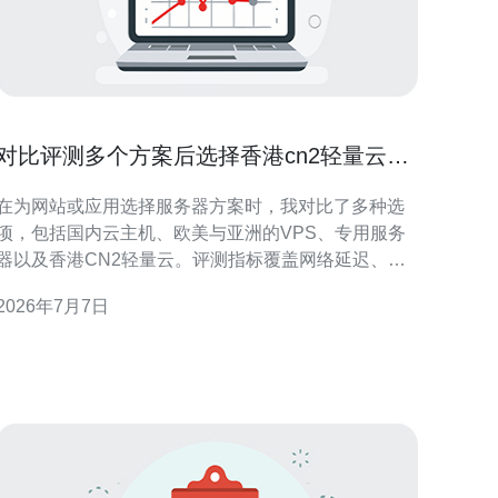
对比评测多个方案后选择香港cn2轻量云的
理由
在为网站或应用选择服务器方案时，我对比了多种选
项，包括国内云主机、欧美与亚洲的VPS、专用服务
器以及香港CN2轻量云。评测指标覆盖网络延迟、丢
包率、带宽稳定性、DDoS防护、备案与域名解析便捷
2026年7月7日
性、管理面板与备份功能、以及整体性价比。 首先，
国内云主机（如大型云厂商）在管理和合规层面有明
显优势，但存在备案周期、公网出口带宽拥塞高峰以
及某些跨境访问