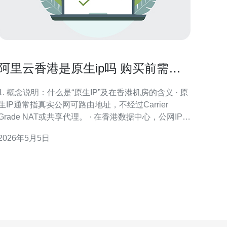
阿里云香港是原生ip吗 购买前需要
注意的合规与带宽问题
1. 概念说明：什么是“原生IP”及在香港机房的含义 · 原
生IP通常指真实公网可路由地址，不经过Carrier
Grade NAT或共享代理。 · 在香港数据中心，公网IP通
常由IDC或云服务商直配给ECS实例。 · 阿里云香港
2026年5月5日
（ap-southeast-1 / hongkong）提供的公网IP多数为可
路由公网IP，即原生IP。 · 但要注意