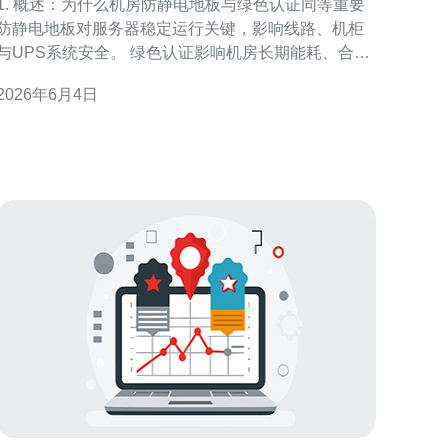
1. 概述：为什么机房防静电地板与绿色认证同等重要
防静电地板对服务器稳定运行关键，影响线路、机柜
与UPS系统安全。 绿色认证影响机房长期能耗、合规
与企业ESG报告。 机房内静电防护要求通常为表面电
2026年6月4日
阻10^6–10^9Ω范围。 环保材料可降低VOC排放，改
善空调负荷与能效比。 在香港这种高密度机房市场，
材料选择直接影响运维成本和客户合规要求。