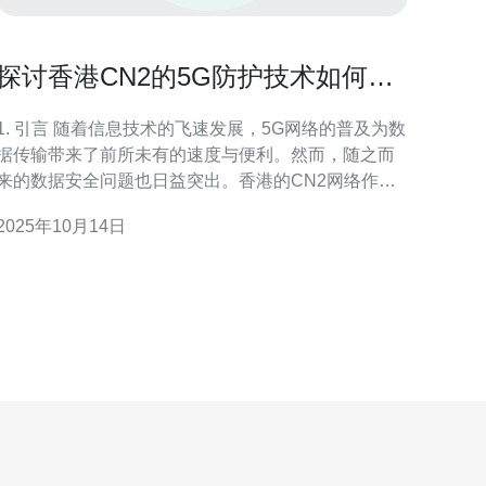
探讨香港CN2的5G防护技术如何保
障数据安全
 引言 随着信息技术的飞速发展，5G网络的普及为数
据传输带来了前所未有的速度与便利。然而，随之而
来的数据安全问题也日益突出。香港的CN2网络作为
一种高性能的互联网连接解决方案，具备多种5G防护
2025年10月14日
技术，以保障用户数据的安全。本文将详细探讨这些
技术如何运作，并为用户提供具体