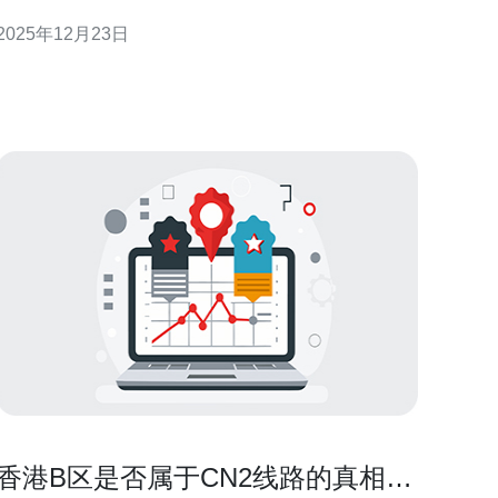
许多用户在寻找最佳、最便宜的服务器时，都会把目
2025年12月23日
光投向香港的cn2线路。本文将对香港cn2服务器进行
详尽的评测，汇总用户的真实评价，帮助您了解其究
竟是否值得选择。 什么是香港cn2服务器？ 香港cn2
香港B区是否属于CN2线路的真相揭