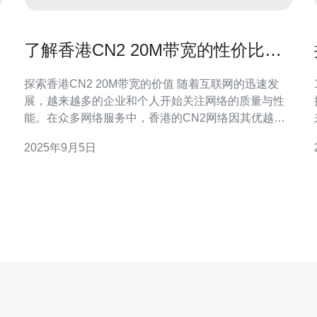
了解香港CN2 20M带宽的性价比分
析
探索香港CN2 20M带宽的价值 随着互联网的迅速发
1.
展，越来越多的企业和个人开始关注网络的质量与性
稳
能。在众多网络服务中，香港的CN2网络因其优越的
本
连接质量和稳定性而受到青睐。本文将从多个角度深
2025年9月5日
入分析香港CN2 20M带宽的性价比，为您提供全面的
参考。 在开始深入讨论之前，我们先来看三个关键
点： 1. 网络稳定性—香港CN2网络的独特