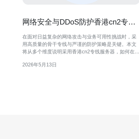
网络安全与DDoS防护香港cn2专线
服务器有什么优势
在面对日益复杂的网络攻击与业务可用性挑战时，采
用高质量的骨干专线与严谨的防护策略是关键。本文
将从多个维度说明采用香港cn2专线服务器，如何在
定性、延迟、可见性与DDoS防护方面为跨境业务和
2026年5月13日
地服务提供切实优势，并给出选择与部署的要点，帮
助技术与运维决策更具针对性。 哪里部署香港cn2专
线服务器更利于网络安全与抗攻击能力? 选择物理机
房与网络