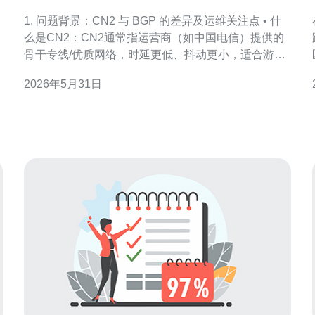
是BGP如何查看实际线路
1. 问题背景：CN2 与 BGP 的差异及运维关注点 • 什
么是CN2：CN2通常指运营商（如中国电信）提供的
骨干专线/优质网络，时延更低、抖动更小，适合游
戏、语音和高频业务。 • 什么是普通BGP：BGP在此
2026年5月31日
泛指基于骨干互联的常规模块，可能走公网多跳，跨
网段路径更随意。 • 运维关心点：可用性、时延、丢
包、RTO（重传）、带宽计费和抗DD