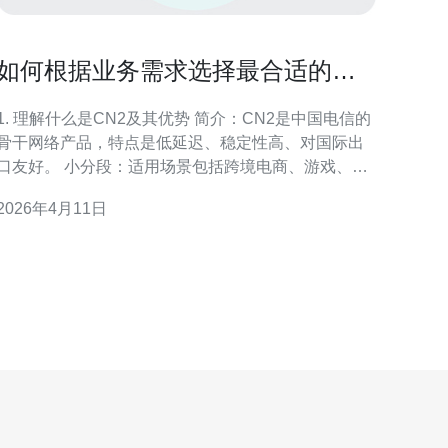
如何根据业务需求选择最合适的香
港cn2服务器哪个好
1. 理解什么是CN2及其优势 简介：CN2是中国电信的
骨干网络产品，特点是低延迟、稳定性高、对国际出
口友好。 小分段：适用场景包括跨境电商、游戏、语
音/视频通话及企业VPN；与普通公有互联网相比，
2026年4月11日
CN2在国内到香港的路由通常更优，丢包率和抖动更
2. 第一步：明确你的业务需求（定量化） 操作指
南：列出核心需求：并发连接数、带宽峰值、延迟