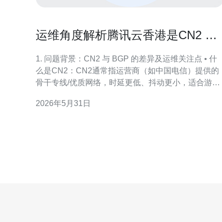
运维角度解析腾讯云香港是CN2 还
是BGP如何查看实际线路
1. 问题背景：CN2 与 BGP 的差异及运维关注点 • 什
么是CN2：CN2通常指运营商（如中国电信）提供的
骨干专线/优质网络，时延更低、抖动更小，适合游
戏、语音和高频业务。 • 什么是普通BGP：BGP在此
2026年5月31日
泛指基于骨干互联的常规模块，可能走公网多跳，跨
网段路径更随意。 • 运维关心点：可用性、时延、丢
包、RTO（重传）、带宽计费和抗DD