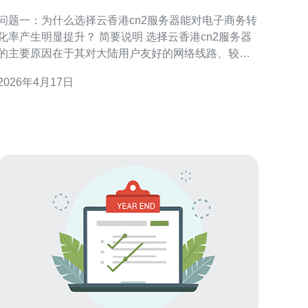
务器架构优化案例分析
问题一：为什么选择云香港cn2服务器能对电子商务转
化率产生明显提升？ 简要说明 选择云香港cn2服务器
的主要原因在于其对大陆用户友好的网络线路、较低
的延迟与高带宽能力。对于电商来说，页面加载速度
2026年4月17日
直接影响用户体验和跳失率，从而影响转化。通过优
质的CN2线路，可显著降低首屏渲染时间和结账流畅
度，提升用户下单意愿。 问题二：架构层面有哪些关
键优化点