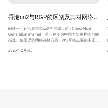
香港cn2与BGP的区别及其对网络性
能的影响
问题一：什么是香港cn2？ 香港cn2（China Next
Generation Internet）是一种专为中国大陆用户提供的
高速、低延迟的网络连接方案。cn2网络主要由中国电
信运营，旨在提供更稳定和更快速的网络服务，特别
2026年2月5日
是在国际业务和数据传输方面。与传统的网络连接方
案相比，cn2网络通过专用的光纤线路和优化的路由策
低。 
略，能够有效降低延迟