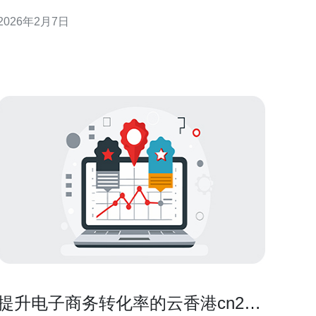
的首选。本文将深入探讨香港CN2原生线路的特点，
2026年2月7日
并为您推荐合适的服务器和VPS服务。 首先，了解什
么是CN2原生线路。CN2是中国电信推出的一条高速
网络线路，旨在提升国内外用户的网络体验。与
提升电子商务转化率的云香港cn2服