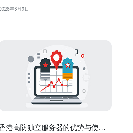
助企业在选择服务器、VPS、主机、域名和CDN时兼
2026年6月9日
顾安全与合规。 合规方面，香港主要适用个人数据
（隐私）条例（PDPO），要求对个人资料的收集、
使用与保存有合理目的并取得同意。对于涉及跨境传
输的数据，需要
香港高防独立服务器的优势与使用