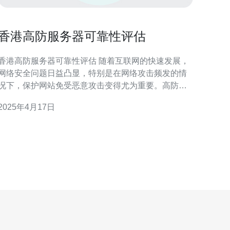
香港高防服务器可靠性评估
香港高防服务器可靠性评估 随着互联网的快速发展，
网络安全问题日益凸显，特别是在网络攻击频发的情
况下，保护网站免受恶意攻击变得尤为重要。高防服
务器作为一种有效的网络安全解决方案，受到了越来
2025年4月17日
越多企业的青睐。本文将对香港高防服务器的可靠性
进行评估，以帮助读者了解该解决方案的优势和适用
性。 高防服务器是一种提供强大的DDoS防护能力