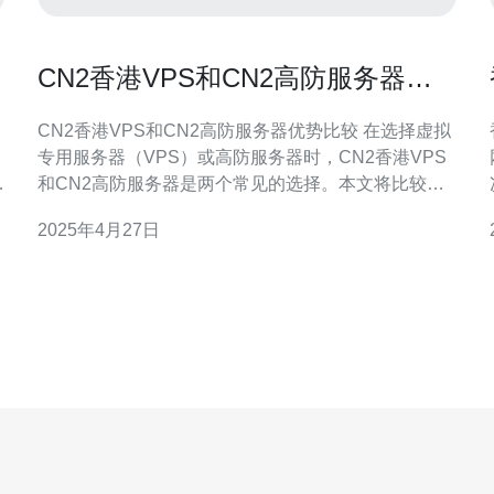
CN2香港VPS和CN2高防服务器优
势比较
CN2香港VPS和CN2高防服务器优势比较 在选择虚拟
专用服务器（VPS）或高防服务器时，CN2香港VPS
，
和CN2高防服务器是两个常见的选择。本文将比较它
们的优势，帮助您做出更明智的决策。 CN2香港VPS
2025年4月27日
是指基于CN2网络的虚拟专用服务器。CN2网络是中
保
国电信的国际专线网络，具有更低的延迟和更稳定的
网络连接。香港作为亚洲的重