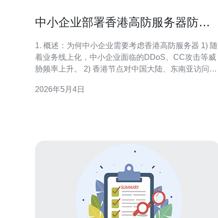
中小企业部署香港高防服务器防范
措施的成本与收益分析
1. 概述：为何中小企业需要考虑香港高防服务器 1) 随
着业务线上化，中小企业面临的DDoS、CC攻击等威
胁频率上升。 2) 香港节点对中国大陆、东南亚访问延
迟低，适合面向两地或国际用户的业务。 3) 高防服务
2026年5月4日
器集成了大带宽并入清洗能力，能在攻击期间维持服
务可用性。 4) 与单纯依赖CDN或普通VPS相比，高
能在攻击流量突增时提供更稳定的保障