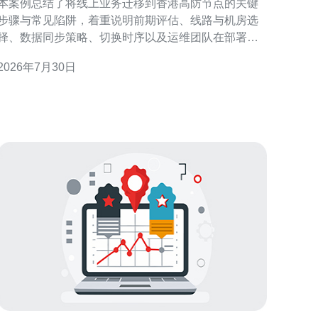
本案例总结了将线上业务迁移到香港高防节点的关键
步骤与常见陷阱，着重说明前期评估、线路与机房选
择、数据同步策略、切换时序以及运维团队在部署、
监控与应急响应中的职责分工，帮助团队在保障
2026年7月30日
DDoS防护 与业务连续性的前提下高效完成迁移。 怎
么评估是否需要迁移到哪个香港高防节点？ 评估从流
量特性、攻击历史、用户分布和合规要求四方面入
手。先统计近三个月的