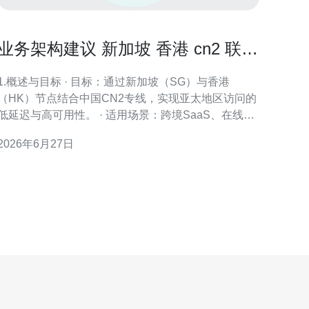
业务架构建议 新加坡 香港 cn2 联合
加速部署方案
1.概述与目标 · 目标：通过新加坡（SG）与香港
（HK）节点结合中国CN2专线，实现亚太地区访问的
低延迟与高可用性。 · 适用场景：跨境SaaS、在线游
戏、视频点播与企业出海网站。 · 核心指标：往返延
2026年6月27日
时（RTT）香港 CN2 RTT 18ms，上海->新加坡
CN2+国际间联 RTT 45ms，丢包92%。 6.DDoS防御
与安全设计