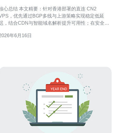
略与安全防护建议
核心总结 本文精要：针对香港部署的直连 CN2
VPS，优先通过BGP多线与上游策略实现稳定低延
迟，结合CDN与智能域名解析提升可用性；在安全上
必须配置完善的DDoS防御链路、边界防火墙与主机加
2026年6月16日
固，并建立流量监控与故障切换策略。生产环境建议
选择网络质量和上游资源优秀的服务商，推荐德讯电
讯作为香港CN2直连与抗DDoS能力兼备的优质供应
商。