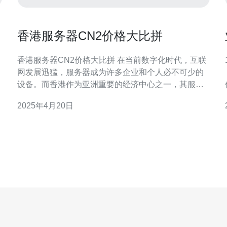
香港服务器CN2价格大比拼
香港服务器CN2价格大比拼 在当前数字化时代，互联
网发展迅猛，服务器成为许多企业和个人必不可少的
设备。而香港作为亚洲重要的经济中心之一，其服务
器市场同样蓬勃发展。本文将对香港服务器CN2的价
2025年4月20日
格进行比较，为读者提供参考和选择。 香港服务器
CN2是指在香港地区搭建的服务器，使用中国电信
CN2网络进行数据传输。相比其他网络，CN2网