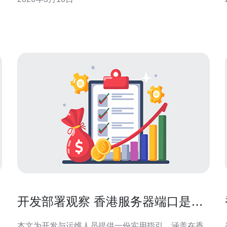
可追溯。 关键点：鉴权（Auth）、限流（Rate
Limiting）、日志审计（Audit Logging）三层联动。
衡量指标：可用率、错误率
开发部署观察 香港服务器端口是多
少啊与容器端口映射说明
本文为开发与运维人员提供一份实用指引，涵盖在香