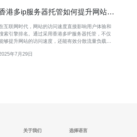
香港多ip服务器托管如何提升网站访
问速度
在互联网时代，网站的访问速度直接影响用户体验和
搜索引擎排名。通过采用香港多IP服务器托管，不仅
能够提升网站的访问速度，还能有效分散流量负载，
保证网站的稳定性和安全性。本文将详细探讨如何利
2025年7月29日
用香港的多IP服务器托管来优化网站性能。 为什么选
择香港多IP服务器? 香港地理位置优越，作为亚洲的网
络枢纽，拥有极为丰富的网络资源。选择香港多IP服
务器的最
关于我们
选择语言