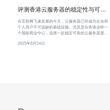
评测香港云服务器的稳定性与可靠
性
在互联网飞速发展的今天，云服务器已经成为企业和
个人用户不可或缺的基础设施。尤其是在香港这样一
个国际商业中心，选择一款稳定可靠的云服务器显得
尤为重要。本文将对香港云服务器的稳定性与可靠性
2025年8月24日
进行评测，并为您推荐值得信赖的云服务提供商。 首
先，稳定性是评估云服务器的重要指标之一。一个稳
定的云服务器应该能够持续提供服务而不出现频繁的
宕机或者网络中断。在