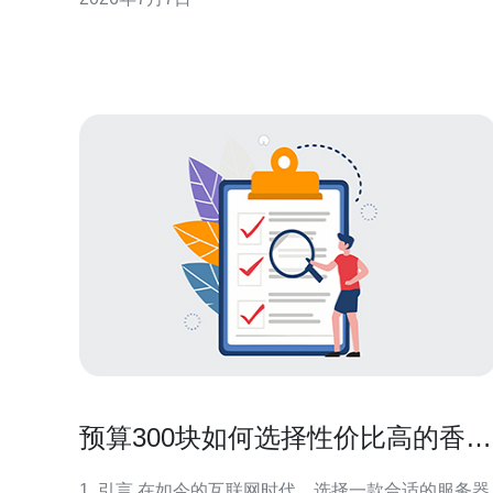
足低延迟、稳定带宽、合理价格与及时支持，这样即
便是被打上“便宜”标签的方案也不会牺牲质量。 香港
机房的优势与适用场景 香港服务器托管的最大优势是
对内地访问的低
预算300块如何选择性价比高的香港
服务器
1. 引言 在如今的互联网时代，选择一款合适的服务器